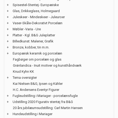
+
Spisestel-Stentøj- Europæiske
+
Glas, Drikkeglass, Holmegaard
+
Juleskeer - Mindeskeer - Juleuroer
+
Vaser-Skåle-Dekorativt Porcelæn
+
Møbler -Varia - Ure
+
Platter - Kgl. B&G Juleplatter
+
Billedkunst: Malerier, Grafik
+
Bronze, kobber, tin m.m.
+
Europæisk keramik og porcelæn
Fagbøger om porcelæn og glas
Grønlandica - Inuit motiver og kunsthåndværk
Knud Kyhn KK
+
Tema oversigter
Kai Nielsen B&G, Ipsen og Kähler
H.C. Andersens Eventyr Figurer
+
Fugleudstilling i Mariager - porcelænsfugle
+
Udstilling 2020 Figurativ stentøj fra B&G
20 års jubilæumsudstilling: Carl Martin Hansen
+
Hundeudstilling i Mariager