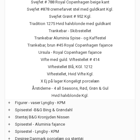
Svejfet # 788 Royal Copenhagen beige kant
Svejfet #878 cremefarvet stel med guldkant Kgl.
Svejfet Grønt # 952 Kgl.
Tradition 1275 Hvid halvblonde med guldkant
Trankebar - Skibsstellet
Trankebar Aluminia Spise - og Kaffestel
Trankebar, brun #45 Royal Copenhagen fajance
Ursula - Royal Copenhagen fajance
Vifte med guld. Viftestellet # 414
Viftestellet Blå, KGl. 1212
Viftestellet, Hvid Vifte Kgl.
X Ej på lager Kongeligt porcelæn
Årstiderne - 4 all Seasons, Rød, Grøn & Gul
Hvid halvblonde Kgl.
+
Figurer - vaser Lyngby - KPM
+
Spisestel -B&G Bing & Grøndahl
+
Stentøj B&G Kronjyden Nissen
+
Spisestel - Aluminia fajance
+
Spisestel - Lyngby - KPM
+
Desiree Danmark porcelæn og stentøj