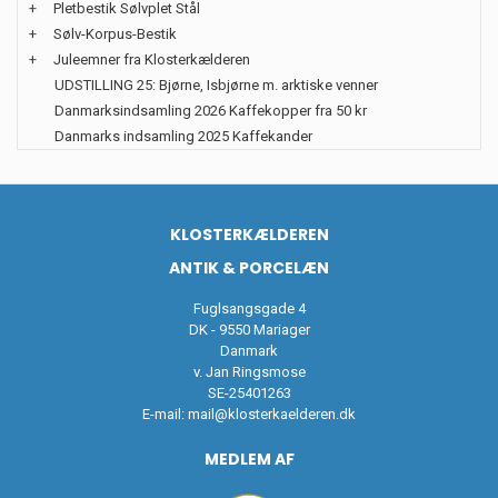
+
Pletbestik Sølvplet Stål
+
Sølv-Korpus-Bestik
+
Juleemner fra Klosterkælderen
UDSTILLING 25: Bjørne, Isbjørne m. arktiske venner
Danmarksindsamling 2026 Kaffekopper fra 50 kr
Danmarks indsamling 2025 Kaffekander
KLOSTERKÆLDEREN
ANTIK & PORCELÆN
Fuglsangsgade 4
DK - 9550 Mariager
Danmark
v. Jan Ringsmose
SE-25401263
E-mail:
mail@klosterkaelderen.dk
MEDLEM AF