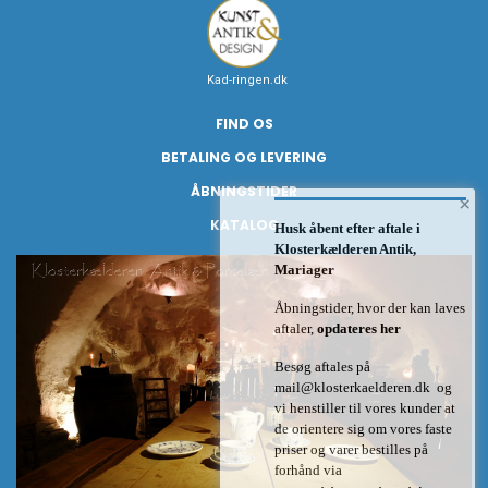
Kad-ringen.dk
FIND OS
BETALING OG LEVERING
ÅBNINGSTIDER
×
KATALOG
Husk åbent efter aftale i
Klosterkælderen Antik,
Mariager
Åbningstider, hvor der kan laves
aftaler,
opdateres her
Besøg aftales på
mail@klosterkaelderen.dk
og
vi henstiller til vores kunder at
de orientere sig om vores faste
priser og varer bestilles på
forhånd via