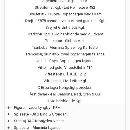
Stjerneriflet Jul Kgl Julestel
Strøblomst Kgl. - Let Henriette # 482
Svejfet # 788 Royal Copenhagen beige kant
Svejfet #878 cremefarvet stel med guldkant Kgl.
Svejfet Grønt # 952 Kgl.
Tradition 1275 Hvid halvblonde med guldkant
Trankebar - Skibsstellet
Trankebar Aluminia Spise - og Kaffestel
Trankebar, brun #45 Royal Copenhagen fajance
Ursula - Royal Copenhagen fajance
Vifte med guld. Viftestellet # 414
Viftestellet Blå, KGl. 1212
Viftestellet, Hvid Vifte Kgl.
X Ej på lager Kongeligt porcelæn
Årstiderne - 4 all Seasons, Rød, Grøn & Gul
Hvid halvblonde Kgl.
+
Figurer - vaser Lyngby - KPM
+
Spisestel -B&G Bing & Grøndahl
+
Stentøj B&G Kronjyden Nissen
+
Spisestel - Aluminia fajance