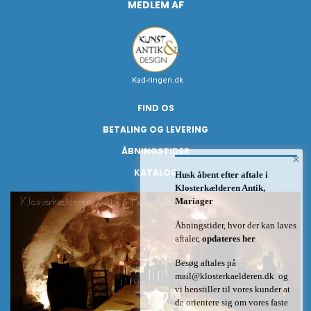
MEDLEM AF
Kad-ringen.dk
FIND OS
BETALING OG LEVERING
ÅBNINGSTIDER
×
KATALOG
Husk åbent efter aftale i
Klosterkælderen Antik,
Mariager
Åbningstider, hvor der kan laves
aftaler,
opdateres her
Besøg aftales på
mail@klosterkaelderen.dk
og
vi henstiller til vores kunder at
de orientere sig om vores faste