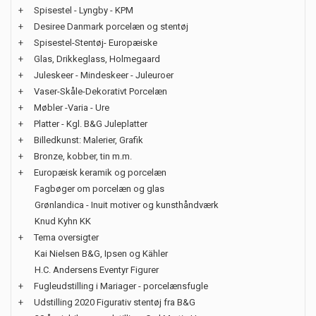
+
Spisestel - Lyngby - KPM
+
Desiree Danmark porcelæn og stentøj
+
Spisestel-Stentøj- Europæiske
+
Glas, Drikkeglass, Holmegaard
+
Juleskeer - Mindeskeer - Juleuroer
+
Vaser-Skåle-Dekorativt Porcelæn
+
Møbler -Varia - Ure
+
Platter - Kgl. B&G Juleplatter
+
Billedkunst: Malerier, Grafik
+
Bronze, kobber, tin m.m.
+
Europæisk keramik og porcelæn
Fagbøger om porcelæn og glas
Grønlandica - Inuit motiver og kunsthåndværk
Knud Kyhn KK
+
Tema oversigter
Kai Nielsen B&G, Ipsen og Kähler
H.C. Andersens Eventyr Figurer
+
Fugleudstilling i Mariager - porcelænsfugle
+
Udstilling 2020 Figurativ stentøj fra B&G