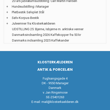
20 års jubilæumsudstilling: Carl Martin Hansen
+
Hundeudstilling i Mariager
+
Pletbestik Sølvplet Stål
+
Sølv-Korpus-Bestik
+
Juleemner fra Klosterkælderen
UDSTILLING 25: Bjørne, Isbjørne m. arktiske venner
Danmarksindsamling 2026 Kaffekopper fra 50 kr
Danmarks indsamling 2025 Kaffekander
KLOSTERKÆLDEREN
ANTIK & PORCELÆN
Fuglsangsgade 4
DK - 9550 Mariager
Danmark
v. Jan Ringsmose
SE-25401263
E-mail:
mail@klosterkaelderen.dk