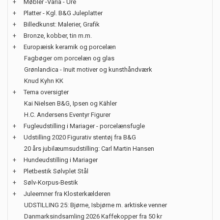
+
Møbler -Varia - Ure
+
Platter - Kgl. B&G Juleplatter
+
Billedkunst: Malerier, Grafik
+
Bronze, kobber, tin m.m.
+
Europæisk keramik og porcelæn
Fagbøger om porcelæn og glas
Grønlandica - Inuit motiver og kunsthåndværk
Knud Kyhn KK
+
Tema oversigter
Kai Nielsen B&G, Ipsen og Kähler
H.C. Andersens Eventyr Figurer
+
Fugleudstilling i Mariager - porcelænsfugle
+
Udstilling 2020 Figurativ stentøj fra B&G
20 års jubilæumsudstilling: Carl Martin Hansen
+
Hundeudstilling i Mariager
+
Pletbestik Sølvplet Stål
+
Sølv-Korpus-Bestik
+
Juleemner fra Klosterkælderen
UDSTILLING 25: Bjørne, Isbjørne m. arktiske venner
Danmarksindsamling 2026 Kaffekopper fra 50 kr