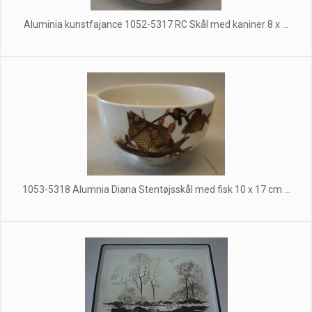
Aluminia kunstfajance 1052-5317 RC Skål med kaniner 8 x ...
1053-5318 Alumnia Diana Stentøjsskål med fisk 10 x 17 cm ...