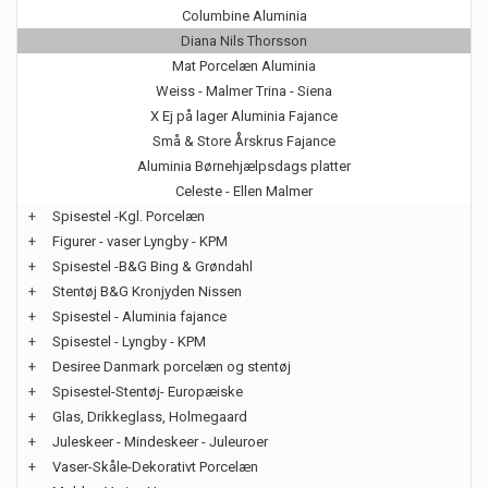
Columbine Aluminia
Diana Nils Thorsson
Mat Porcelæn Aluminia
Weiss - Malmer Trina - Siena
X Ej på lager Aluminia Fajance
Små & Store Årskrus Fajance
Aluminia Børnehjælpsdags platter
Celeste - Ellen Malmer
+
Spisestel -Kgl. Porcelæn
+
Figurer - vaser Lyngby - KPM
+
Spisestel -B&G Bing & Grøndahl
+
Stentøj B&G Kronjyden Nissen
+
Spisestel - Aluminia fajance
+
Spisestel - Lyngby - KPM
+
Desiree Danmark porcelæn og stentøj
+
Spisestel-Stentøj- Europæiske
+
Glas, Drikkeglass, Holmegaard
+
Juleskeer - Mindeskeer - Juleuroer
+
Vaser-Skåle-Dekorativt Porcelæn