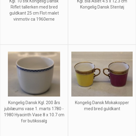
Kgl. 10 stk Kongelig Dansk
Kgl. blå Asiet 4.5 x 12.3 cm
Riflet tallerken med bred
Kongelig Dansk Stentøj
guldkant 25 cm Flot malet
vinmotiv ca 1960erne
Kongelig Dansk Kgl. 200 års
Kongelig Dansk Mokakopper
jubilæums vase 1. marts 1780 -
med bred guldkant
1980 Hyacinth Vase 8 x 10.7 cm
for butikssalg