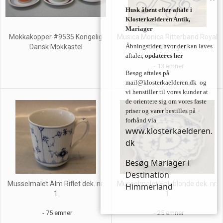
Husk åbent efter aftale i
Klosterkælderen Antik,
Mariager
Mokkakopper #9535 Kongelig
Musica Monica Ritterband Royal
Åbningstider, hvor der kan laves
Dansk Mokkastel
Copenhagen
aftaler,
opdateres her
- 13 emner
Besøg aftales på
mail@klosterkaelderen.dk
og
vi henstiller til vores kunder at
de orientere sig om vores faste
priser og varer bestilles på
forhånd via
www.klosterkaelderen.
dk
Besøg Mariager i
Destination
Musselmalet Alm Riflet dek. nr.
Musselmalet Halvblonde dek. nr.
Himmerland
1
1
- 75 emner
- 25 emner