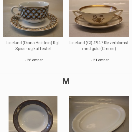
Liselund (Diana Holstein) Kgl.
Liselund (Gl) #947 Kløverblomst
Spise- og kaffestel
med guld (Creme)
- 26 emner
- 21 emner
M