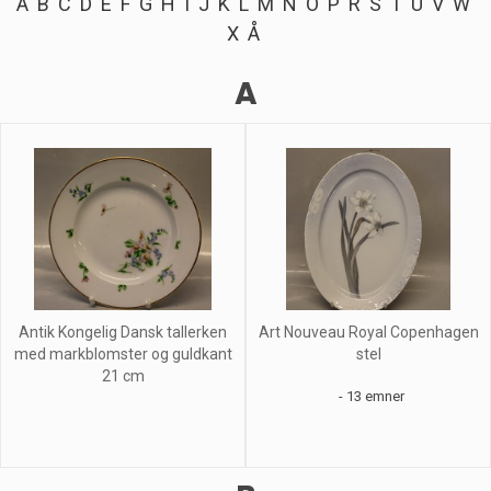
A
B
C
D
E
F
G
H
I
J
K
L
M
N
O
P
R
S
T
U
V
W
X
Å
A
Antik Kongelig Dansk tallerken
Art Nouveau Royal Copenhagen
med markblomster og guldkant
stel
21 cm
- 13 emner