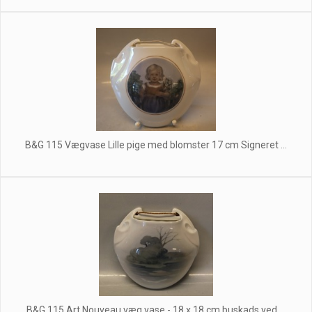
B&G 115 Vægvase Lille pige med blomster 17 cm Signeret ...
B&G 115 Art Nouveau væg vase - 18 x 18 cm buskads ved ...