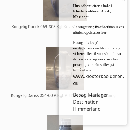
Husk åbent efter aftale i
Klosterkælderen Antik,
Mariager
Kongelig Dansk 069-303 Kgl. Kuvertvase - bordkortholder ...
Åbningstider, hvor der kan laves
aftaler,
opdateres her
Besøg aftales på
mail@klosterkaelderen.dk
og
vi henstiller til vores kunder at
de orientere sig om vores faste
priser og varer bestilles på
forhånd via
www.klosterkaelderen.
dk
Besøg Mariager i
Kongelig Dansk 334-60 A Kgl. Art Nouveau vase med tang ...
Destination
Himmerland