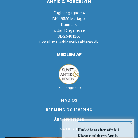
ANTIK & PORCELÆN
Fuglsangsgade 4
DK - 9550 Mariager
Danmark
v. Jan Ringsmose
SE-25401263
E-mail:
mail@klosterkaelderen.dk
MEDLEM AF
Kad-ringen.dk
FIND OS
BETALING OG LEVERING
ÅBNINGSTIDER
×
KATALOG
Husk åbent efter aftale i
Klosterkælderen Antik,