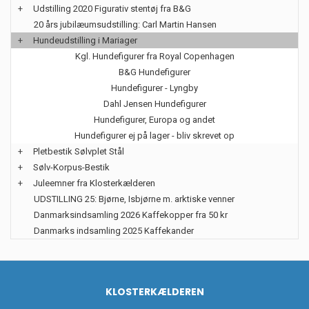
+
Udstilling 2020 Figurativ stentøj fra B&G
20 års jubilæumsudstilling: Carl Martin Hansen
+
Hundeudstilling i Mariager
Kgl. Hundefigurer fra Royal Copenhagen
B&G Hundefigurer
Hundefigurer - Lyngby
Dahl Jensen Hundefigurer
Hundefigurer, Europa og andet
Hundefigurer ej på lager - bliv skrevet op
+
Pletbestik Sølvplet Stål
+
Sølv-Korpus-Bestik
+
Juleemner fra Klosterkælderen
UDSTILLING 25: Bjørne, Isbjørne m. arktiske venner
Danmarksindsamling 2026 Kaffekopper fra 50 kr
Danmarks indsamling 2025 Kaffekander
KLOSTERKÆLDEREN