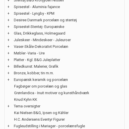
+
Stentøj B&G Kronjyden Nissen
+
Spisestel - Aluminia fajance
+
Spisestel - Lyngby - KPM
+
Desiree Danmark porcelæn og stentøj
+
Spisestel-Stentøj- Europæiske
+
Glas, Drikkeglass, Holmegaard
+
Juleskeer - Mindeskeer - Juleuroer
+
Vaser-Skåle-Dekorativt Porcelæn
+
Møbler -Varia - Ure
+
Platter - Kgl. B&G Juleplatter
+
Billedkunst: Malerier, Grafik
+
Bronze, kobber, tin m.m.
+
Europæisk keramik og porcelæn
Fagbøger om porcelæn og glas
Grønlandica - Inuit motiver og kunsthåndværk
Knud Kyhn KK
+
Tema oversigter
Kai Nielsen B&G, Ipsen og Kähler
H.C. Andersens Eventyr Figurer
+
Fugleudstilling i Mariager - porcelænsfugle