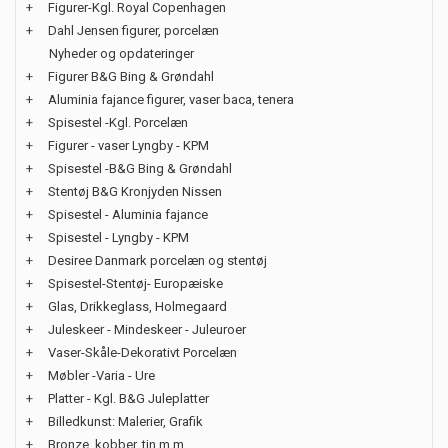
+
Figurer-Kgl. Royal Copenhagen
+
Dahl Jensen figurer, porcelæn
Nyheder og opdateringer
+
Figurer B&G Bing & Grøndahl
+
Aluminia fajance figurer, vaser baca, tenera
+
Spisestel -Kgl. Porcelæn
+
Figurer - vaser Lyngby - KPM
+
Spisestel -B&G Bing & Grøndahl
+
Stentøj B&G Kronjyden Nissen
+
Spisestel - Aluminia fajance
+
Spisestel - Lyngby - KPM
+
Desiree Danmark porcelæn og stentøj
+
Spisestel-Stentøj- Europæiske
+
Glas, Drikkeglass, Holmegaard
+
Juleskeer - Mindeskeer - Juleuroer
+
Vaser-Skåle-Dekorativt Porcelæn
+
Møbler -Varia - Ure
+
Platter - Kgl. B&G Juleplatter
+
Billedkunst: Malerier, Grafik
+
Bronze, kobber, tin m.m.