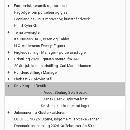
+
Europæisk keramik og porcelæn
Fagbøger om porcelæn og glas
Grønlandica - Inuit motiver og kunsthåndværk
Knud Kyhn KK
+
Tema oversigter
Kai Nielsen B&G, Ipsen og Kähler
H.C. Andersens Eventyr Figurer
+
Fugleudstilling i Mariager - porcelænsfugle
+
Udstilling 2020 Figurativ stentøj fra B&G
20 års jubilæumsudstilling: Carl Martin Hansen
+
Hundeudstilling i Mariager
+
Pletbestik Sølvplet Stål
+
Sølv-Korpus-Bestik
Ascot Sterling Sølv Bestik
Dansk Bestik Sølv tretårnet
Sølvbestik ej længer på lager
+
Juleemner fra Klosterkælderen
UDSTILLING 25: Bjørne, Isbjørne m. arktiske venner
Danmarksindsamling 2026 Kaffekopper fra 50 kr