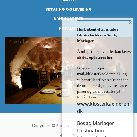
BETALING OG LEVERING
ÅBNINGSTIDER
×
KATALOG
Husk åbent efter aftale i
Klosterkælderen Antik,
Mariager
Åbningstider, hvor der kan laves
aftaler,
opdateres her
Besøg aftales på
mail@klosterkaelderen.dk
og
vi henstiller til vores kunder at
de orientere sig om vores faste
priser og varer bestilles på
forhånd via
www.klosterkaelderen.
dk
Besøg Mariager i
Copyright © Klosterkaelderen.dk 2021
Destination