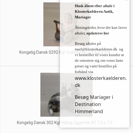
Husk åbent efter aftale i
Klosterkælderen Antik,
Mariager
Åbningstider, hvor der kan laves
aftaler,
opdateres her
Besøg aftales på
mail@klosterkaelderen.dk
og
Kongelig Dansk 0292 Kgl. Dukkevogn 5.5 x 5.5 cm ...
vi henstiller til vores kunder at
de orientere sig om vores faste
priser og varer bestilles på
forhånd via
www.klosterkaelderen.
dk
Besøg Mariager i
Destination
Himmerland
Kongelig Dansk 302 Kgl. Killing, liggende AT 7,5 x 7,5 ...