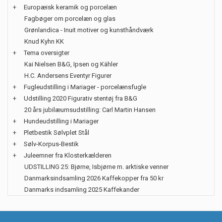
+
Europæisk keramik og porcelæn
Fagbøger om porcelæn og glas
Grønlandica - Inuit motiver og kunsthåndværk
Knud Kyhn KK
+
Tema oversigter
Kai Nielsen B&G, Ipsen og Kähler
H.C. Andersens Eventyr Figurer
+
Fugleudstilling i Mariager - porcelænsfugle
+
Udstilling 2020 Figurativ stentøj fra B&G
20 års jubilæumsudstilling: Carl Martin Hansen
+
Hundeudstilling i Mariager
+
Pletbestik Sølvplet Stål
+
Sølv-Korpus-Bestik
+
Juleemner fra Klosterkælderen
UDSTILLING 25: Bjørne, Isbjørne m. arktiske venner
Danmarksindsamling 2026 Kaffekopper fra 50 kr
Danmarks indsamling 2025 Kaffekander