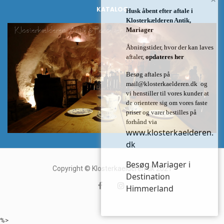
KATALOG
Husk åbent efter aftale i
Klosterkælderen Antik,
Mariager
Åbningstider, hvor der kan laves
aftaler,
opdateres her
Besøg aftales på
mail@klosterkaelderen.dk
og
vi henstiller til vores kunder at
de orientere sig om vores faste
priser og varer bestilles på
forhånd via
www.klosterkaelderen.
dk
Besøg Mariager i
Copyright © Klosterkaelderen.dk 2021
Destination
Himmerland
%>