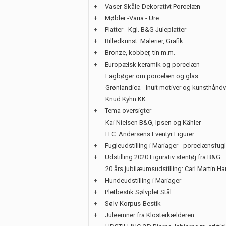
+
Vaser-Skåle-Dekorativt Porcelæn
+
Møbler -Varia - Ure
+
Platter - Kgl. B&G Juleplatter
+
Billedkunst: Malerier, Grafik
+
Bronze, kobber, tin m.m.
+
Europæisk keramik og porcelæn
Fagbøger om porcelæn og glas
Grønlandica - Inuit motiver og kunsthånd
Knud Kyhn KK
+
Tema oversigter
Kai Nielsen B&G, Ipsen og Kähler
H.C. Andersens Eventyr Figurer
+
Fugleudstilling i Mariager - porcelænsfug
+
Udstilling 2020 Figurativ stentøj fra B&G
20 års jubilæumsudstilling: Carl Martin H
+
Hundeudstilling i Mariager
+
Pletbestik Sølvplet Stål
+
Sølv-Korpus-Bestik
+
Juleemner fra Klosterkælderen