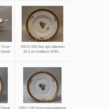
 14 cm
10515-595 Stor dyb tallerken
g Dansk
25.4 cm Guldkurv #595 ...
g Dansk
10521-595 Store kagetallekren