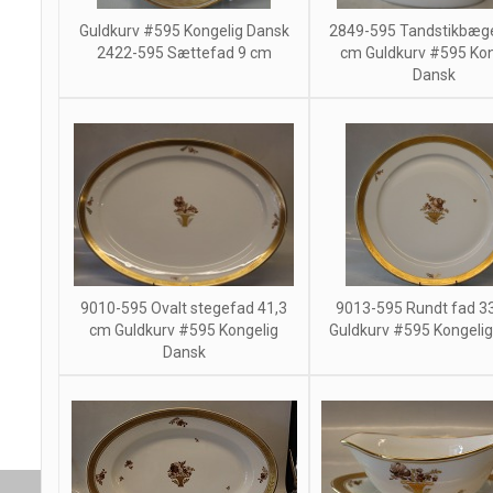
Guldkurv #595 Kongelig Dansk
2849-595 Tandstikbæge
2422-595 Sættefad 9 cm
cm Guldkurv #595 Kon
Dansk
9010-595 Ovalt stegefad 41,3
9013-595 Rundt fad 3
cm Guldkurv #595 Kongelig
Guldkurv #595 Kongeli
Dansk