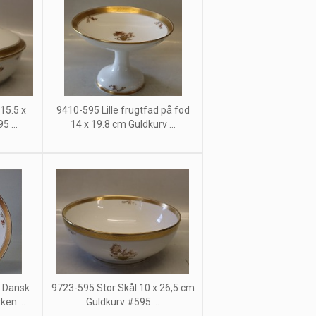
15.5 x
9410-595 Lille frugtfad på fod
5 ...
14 x 19.8 cm Guldkurv ...
g Dansk
9723-595 Stor Skål 10 x 26,5 cm
en ...
Guldkurv #595 ...