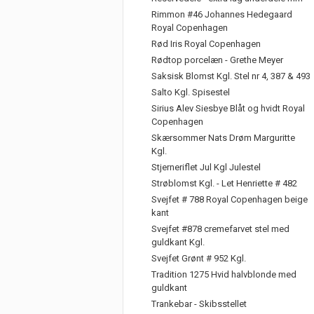
Rimmon #46 Johannes Hedegaard
Royal Copenhagen
Rød Iris Royal Copenhagen
Rødtop porcelæn - Grethe Meyer
Saksisk Blomst Kgl. Stel nr 4, 387 & 493
Salto Kgl. Spisestel
Sirius Alev Siesbye Blåt og hvidt Royal
Copenhagen
Skærsommer Nats Drøm Marguritte
Kgl.
Stjerneriflet Jul Kgl Julestel
Strøblomst Kgl. - Let Henriette # 482
Svejfet # 788 Royal Copenhagen beige
kant
Svejfet #878 cremefarvet stel med
guldkant Kgl.
Svejfet Grønt # 952 Kgl.
Tradition 1275 Hvid halvblonde med
guldkant
Trankebar - Skibsstellet