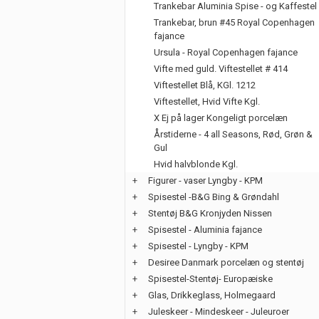
Trankebar Aluminia Spise - og Kaffestel
Trankebar, brun #45 Royal Copenhagen
fajance
Ursula - Royal Copenhagen fajance
Vifte med guld. Viftestellet # 414
Viftestellet Blå, KGl. 1212
Viftestellet, Hvid Vifte Kgl.
X Ej på lager Kongeligt porcelæn
Årstiderne - 4 all Seasons, Rød, Grøn &
Gul
Hvid halvblonde Kgl.
+
Figurer - vaser Lyngby - KPM
+
Spisestel -B&G Bing & Grøndahl
+
Stentøj B&G Kronjyden Nissen
+
Spisestel - Aluminia fajance
+
Spisestel - Lyngby - KPM
+
Desiree Danmark porcelæn og stentøj
+
Spisestel-Stentøj- Europæiske
+
Glas, Drikkeglass, Holmegaard
+
Juleskeer - Mindeskeer - Juleuroer