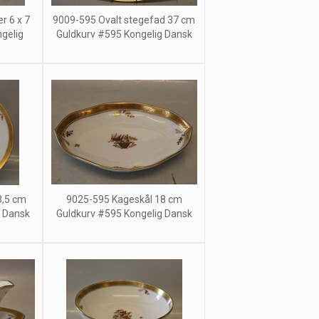
r 6 x 7
9009-595 Ovalt stegefad 37 cm
gelig
Guldkurv #595 Kongelig Dansk
3,5 cm
9025-595 Kageskål 18 cm
g Dansk
Guldkurv #595 Kongelig Dansk