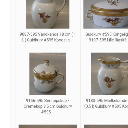
9087-595 Vandkande 18 cm ( 1
Guldkurv #595 Kongeli
l. ) Guldkurv #595 Kongelig ...
9107-595 Lille lågskål 7
9166-595 Sennepskop /
9180-595 Mælkekande
Cremekop 8,5 cm Guldkurv
(0.5 l) Guldkurv #595 Kong
#595 ...