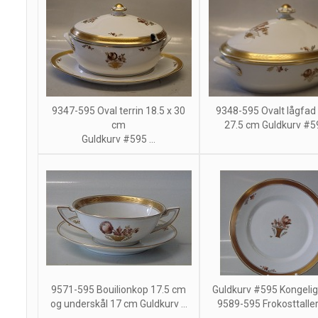
9347-595 Oval terrin 18.5 x 30
9348-595 Ovalt lågfad 
cm
27.5 cm Guldkurv #59
Guldkurv #595 ...
9571-595 Bouilionkop 17.5 cm
Guldkurv #595 Kongeli
og underskål 17 cm Guldkurv ...
9589-595 Frokosttallerk