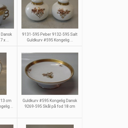
g Dansk
9131-595 Peber 9132-595 Salt
 x ...
Guldkurv #595 Kongelig ...
 13 cm
Guldkurv #595 Kongelig Dansk
elig ...
9269-595 Skål på fod 18 cm