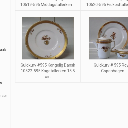
10519-595 Middagstallerken ...
10520-595 Frokosttaller
værk
Guldkurv #595 Kongelig Dansk
Guldkurv # 595 Roy
10522-595 Kagetallerken 15,5
Copenhagen
cm
le
ansen