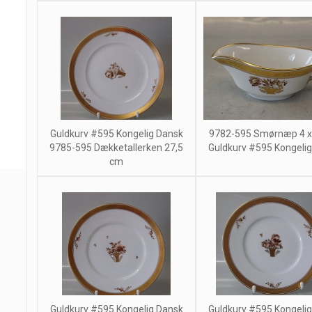
Guldkurv #595 Kongelig Dansk
9782-595 Smørnæp 4 x
9785-595 Dækketallerken 27,5
Guldkurv #595 Kongeli
cm
Guldkurv #595 Kongelig Dansk
Guldkurv #595 Kongeli