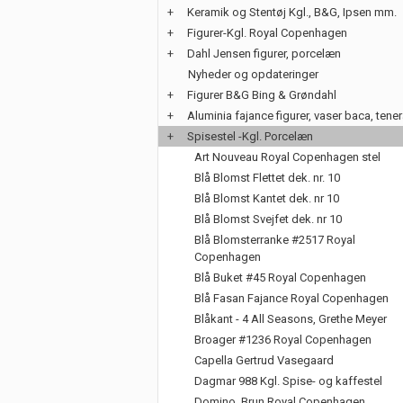
+
Keramik og Stentøj Kgl., B&G, Ipsen mm.
+
Figurer-Kgl. Royal Copenhagen
+
Dahl Jensen figurer, porcelæn
Nyheder og opdateringer
+
Figurer B&G Bing & Grøndahl
+
Aluminia fajance figurer, vaser baca, tene
+
Spisestel -Kgl. Porcelæn
Art Nouveau Royal Copenhagen stel
Blå Blomst Flettet dek. nr. 10
Blå Blomst Kantet dek. nr 10
Blå Blomst Svejfet dek. nr 10
Blå Blomsterranke #2517 Royal
Copenhagen
Blå Buket #45 Royal Copenhagen
Blå Fasan Fajance Royal Copenhagen
Blåkant - 4 All Seasons, Grethe Meyer
Broager #1236 Royal Copenhagen
Capella Gertrud Vasegaard
Dagmar 988 Kgl. Spise- og kaffestel
Domino, Brun Royal Copenhagen