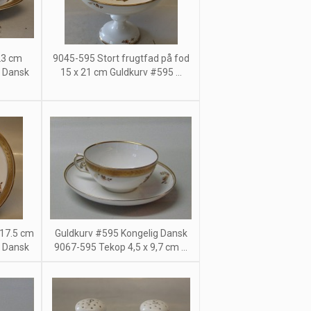
23 cm
9045-595 Stort frugtfad på fod
g Dansk
15 x 21 cm Guldkurv #595 ...
 17.5 cm
Guldkurv #595 Kongelig Dansk
g Dansk
9067-595 Tekop 4,5 x 9,7 cm ...