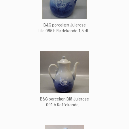
B&G porcelæn Julerose
Lille 085 b Flødekande 1,5 dl ...
B&G porcelæn Blå Julerose
091 b Kaffekande, ...