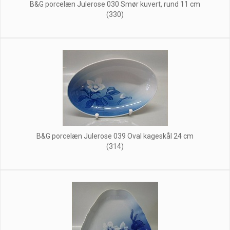
B&G porcelæn Julerose 030 Smør kuvert, rund 11 cm
(330)
B&G porcelæn Julerose 039 Oval kageskål 24 cm
(314)