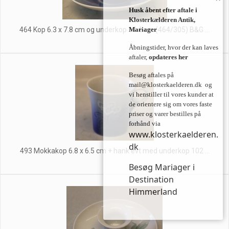
Husk åbent efter aftale i
Klosterkælderen Antik,
464 Kop 6.3 x 7.8 cm og underkop 14.4 cm (464/305) B&G ...
Mariager
Åbningstider, hvor der kan laves
aftaler,
opdateres her
Besøg aftales på
mail@klosterkaelderen.dk
og
vi henstiller til vores kunder at
de orientere sig om vores faste
priser og varer bestilles på
forhånd via
www.klosterkaelderen.
dk
493 Mokkakop 6.8 x 6.5 cm + hank evt med underkop 102 ...
Besøg Mariager i
Destination
Himmerland