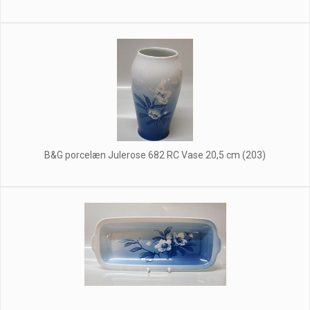
B&G porcelæn Julerose 682 RC Vase 20,5 cm (203)