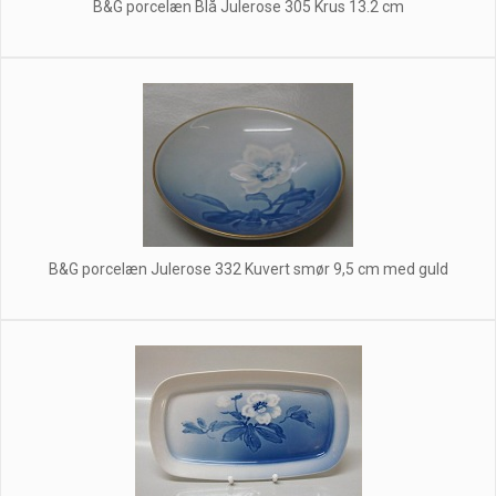
B&G porcelæn Blå Julerose 305 Krus 13.2 cm
B&G porcelæn Julerose 332 Kuvert smør 9,5 cm med guld