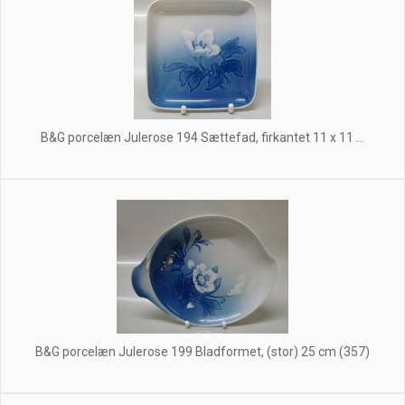
B&G porcelæn Julerose 194 Sættefad, firkantet 11 x 11 ...
B&G porcelæn Julerose 199 Bladformet, (stor) 25 cm (357)