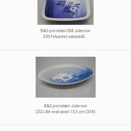
B&G porcelæn Blå Julerose
230 Firkantet salatskål ...
B&G porcelæn Julerose
232 Lille oval asiet 13,5 cm (334)