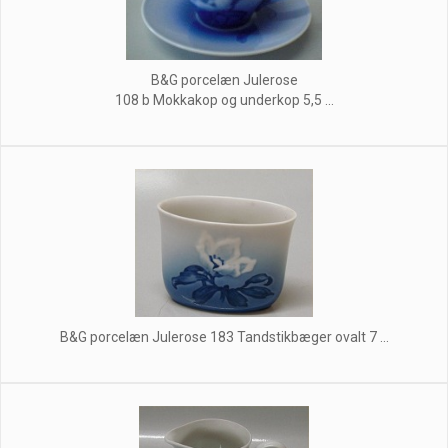
B&G porcelæn Julerose
108 b Mokkakop og underkop 5,5 ...
B&G porcelæn Julerose 183 Tandstikbæger ovalt 7 ...