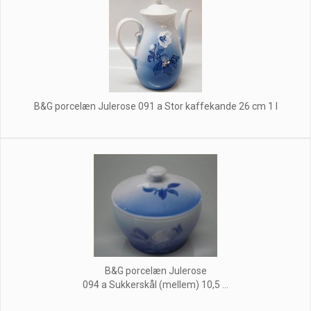
B&G porcelæn Julerose 091 a Stor kaffekande 26 cm 1 l
B&G porcelæn Julerose
094 a Sukkerskål (mellem) 10,5 ...