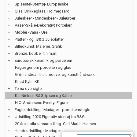
+
Spisestel-Stentøj- Europæiske
+
Glas, Drikkeglass, Holmegaard
+
Juleskeer - Mindeskeer - Juleuroer
+
Vaser-Skåle-Dekorativt Porcelæn
+
Møbler -Varia - Ure
+
Platter - Kgl. B&G Juleplatter
+
Billedkunst: Malerier, Grafik
+
Bronze, kobber, tin m.m.
+
Europæisk keramik og porcelæn
Fagbøger om porcelæn og glas
Grønlandica - Inuit motiver og kunsthåndværk
Knud Kyhn KK
+
Tema oversigter
Kai Nielsen B&G, Ipsen og Kähler
H.C. Andersens Eventyr Figurer
+
Fugleudstilling i Mariager - porcelænsfugle
+
Udstilling 2020 Figurativ stentøj fra B&G
20 års jubilæumsudstilling: Carl Martin Hansen
+
Hundeudstilling i Mariager
×