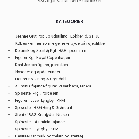
B&G figur Kai Nielsen Skakbrikker
KATEGORIER
Jeanne Grut Pop up udstilling i Løkken d. 31. Juli
Købes - emner som vi gerne vil byde på i øjeblikke
+
Keramik og Stentøj Kgl., B&G, Ipsen mm.
+
Figurer-Kgl. Royal Copenhagen
+
Dahl Jensen figurer, porcelæn
Nyheder og opdateringer
+
Figurer B&G Bing & Grøndahl
+
Aluminia fajance figurer, vaser baca, tenera
+
Spisestel -Kgl. Porcelæn
+
Figurer - vaser Lyngby - KPM
+
Spisestel -B&G Bing & Grøndahl
+
Stentøj B&G Kronjyden Nissen
+
Spisestel - Aluminia fajance
+
Spisestel - Lyngby - KPM
+
Desiree Danmark porcelæn og stentøj