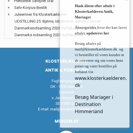
+
Pletbestik Sølvplet Stål
Husk åbent efter aftale i
+
Sølv-Korpus-Bestik
Klosterkælderen Antik,
+
Juleemner fra Klosterkælderen
Mariager
UDSTILLING 25: Bjørne, Isbjørne m. arktiske venner
Åbningstider, hvor der kan laves
Danmarksindsamling 2026 Kaffekopper fra 50 kr
aftaler,
opdateres her
Danmarks indsamling 2025 Kaffekander
Besøg aftales på
mail@klosterkaelderen.dk
og
vi henstiller til vores kunder at
KLOSTERKÆLDEREN
de orientere sig om vores faste
priser og varer bestilles på
ANTIK & PORCELÆN
forhånd via
www.klosterkaelderen.
Fuglsangsgade 4
dk
DK - 9550 Mariager
Danmark
Besøg Mariager i
v. Jan Ringsmose
Destination
SE-25401263
E-mail:
mail@klosterkaelderen.dk
Himmerland
MEDLEM AF