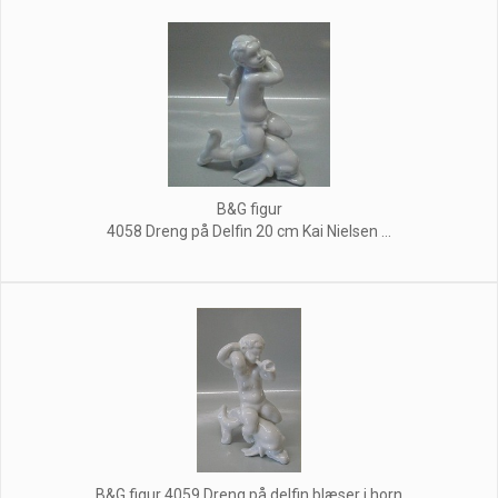
B&G figur
4058 Dreng på Delfin 20 cm Kai Nielsen ...
B&G figur 4059 Dreng på delfin blæser i horn