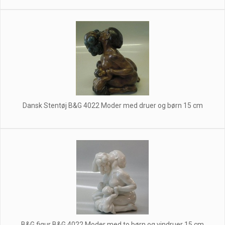
Dansk Stentøj B&G 4022 Moder med druer og børn 15 cm
B&G figur B&G 4022 Moder med to børn og vindruer 15 cm