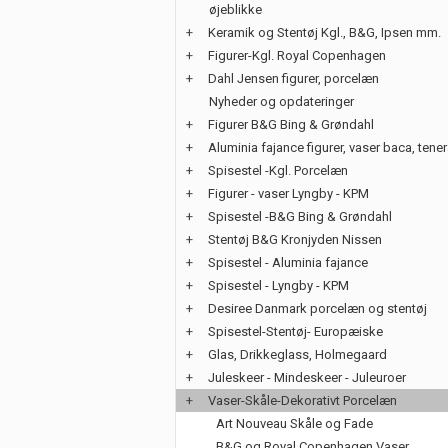
øjeblikke
+
Keramik og Stentøj Kgl., B&G, Ipsen mm.
+
Figurer-Kgl. Royal Copenhagen
+
Dahl Jensen figurer, porcelæn
Nyheder og opdateringer
+
Figurer B&G Bing & Grøndahl
+
Aluminia fajance figurer, vaser baca, tene
+
Spisestel -Kgl. Porcelæn
+
Figurer - vaser Lyngby - KPM
+
Spisestel -B&G Bing & Grøndahl
+
Stentøj B&G Kronjyden Nissen
+
Spisestel - Aluminia fajance
+
Spisestel - Lyngby - KPM
+
Desiree Danmark porcelæn og stentøj
+
Spisestel-Stentøj- Europæiske
+
Glas, Drikkeglass, Holmegaard
+
Juleskeer - Mindeskeer - Juleuroer
+
Vaser-Skåle-Dekorativt Porcelæn
Art Nouveau Skåle og Fade
B&G og Royal Copenhagen Vaser