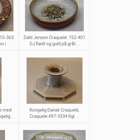
115-363
Dahl Jensen Craquelé. 152-401
 i ...
DJ Rødt og guld på gråt ...
se med
Kongelig Dansk Craquelé,
elig ...
Craquele 497-3334 Kgl. ...