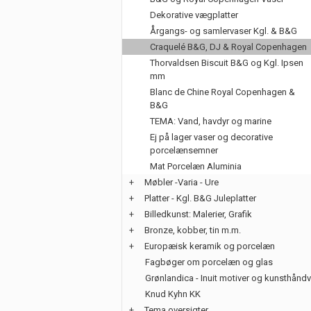
Dekorative vægplatter
Årgangs- og samlervaser Kgl. & B&G
Craquelé B&G, DJ & Royal Copenhagen
Thorvaldsen Biscuit B&G og Kgl. Ipsen
mm
Blanc de Chine Royal Copenhagen &
B&G
TEMA: Vand, havdyr og marine
Ej på lager vaser og decorative
porcelænsemner
Mat Porcelæn Aluminia
+
Møbler -Varia - Ure
+
Platter - Kgl. B&G Juleplatter
+
Billedkunst: Malerier, Grafik
+
Bronze, kobber, tin m.m.
+
Europæisk keramik og porcelæn
Fagbøger om porcelæn og glas
Grønlandica - Inuit motiver og kunsthånd
Knud Kyhn KK
+
Tema oversigter