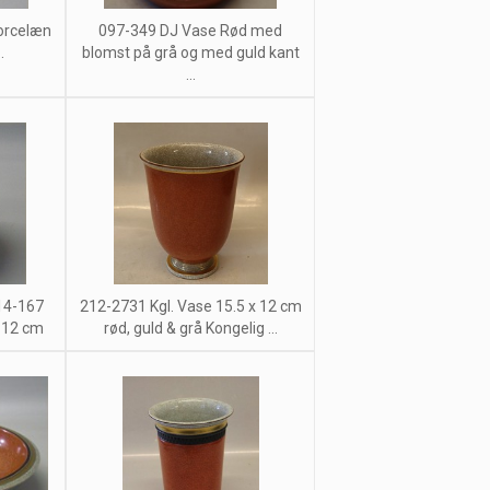
orcelæn
097-349 DJ Vase Rød med
.
blomst på grå og med guld kant
...
14-167
212-2731 Kgl. Vase 15.5 x 12 cm
 12 cm
rød, guld & grå Kongelig ...