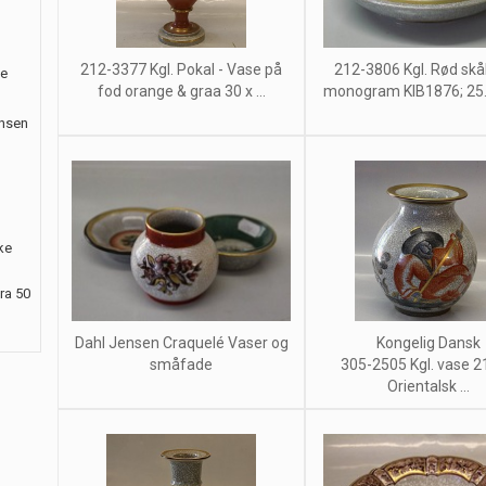
212-3377 Kgl. Pokal - Vase på
212-3806 Kgl. Rød sk
le
fod orange & graa 30 x ...
monogram KIB1876; 25.5
ansen
ke
ra 50
Dahl Jensen Craquelé Vaser og
Kongelig Dansk
småfade
305-2505 Kgl. vase 
Orientalsk ...