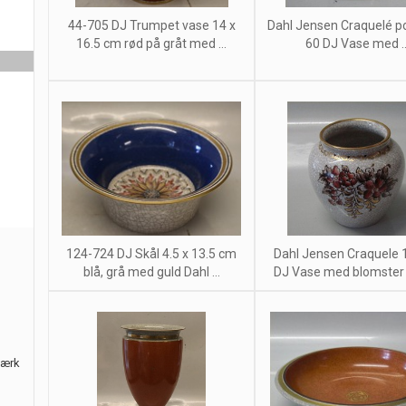
44-705 DJ Trumpet vase 14 x
Dahl Jensen Craquelé p
16.5 cm rød på gråt med ...
60 DJ Vase med ..
124-724 DJ Skål 4.5 x 13.5 cm
Dahl Jensen Craquele 
blå, grå med guld Dahl ...
DJ Vase med blomster
værk