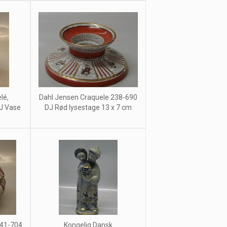
lé,
Dahl Jensen Craquele 238-690
DJ Vase
DJ Rød lysestage 13 x 7 cm
241-704
Kongelig Dansk