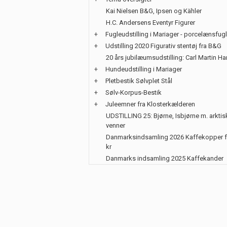
Kai Nielsen B&G, Ipsen og Kähler
H.C. Andersens Eventyr Figurer
+
Fugleudstilling i Mariager - porcelænsfug
+
Udstilling 2020 Figurativ stentøj fra B&G
20 års jubilæumsudstilling: Carl Martin H
+
Hundeudstilling i Mariager
+
Pletbestik Sølvplet Stål
+
Sølv-Korpus-Bestik
+
Juleemner fra Klosterkælderen
UDSTILLING 25: Bjørne, Isbjørne m. arktis
venner
Danmarksindsamling 2026 Kaffekopper f
kr
Danmarks indsamling 2025 Kaffekander