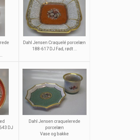
erede
Dahl Jensen Craquelé porcelæn
188-617 DJ Fad, rødt ...
..
med
Dahl Jensen craquelerede
-643 DJ
porcelæn
Vase og bakke