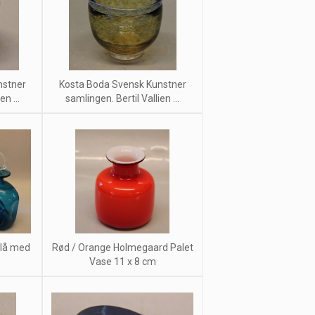
nstner
Kosta Boda Svensk Kunstner
n ...
samlingen. Bertil Vallien ...
blå med
Rød / Orange Holmegaard Palet
Vase 11 x 8 cm