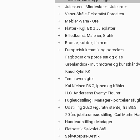
+
Juleskeer - Mindeskeer - Juleuroer
+
Vaser-Skåle-Dekorativt Porcelæn
+
Møbler -Varia - Ure
+
Platter - Kgl. B&G Juleplatter
+
Billedkunst: Malerier, Grafik
+
Bronze, kobber, tin m.m.
+
Europæisk keramik og porcelæn
Fagbøger om porcelæn og glas
Grønlandica - Inuit motiver og kunsthånd
Knud Kyhn KK
+
Tema oversigter
Kai Nielsen B&G, Ipsen og Kähler
H.C. Andersens Eventyr Figurer
+
Fugleudstilling i Mariager - porcelænsfug
+
Udstilling 2020 Figurativ stentøj fra B&G
20 års jubilæumsudstilling: Carl Martin H
+
Hundeudstilling i Mariager
+
Pletbestik Sølvplet Stål
+
Sølv-Korpus-Bestik