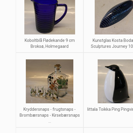
Koboltblå Flødekande 9 cm
Kunstglas Kosta Boda
Broksø, Holmegaard
Sculptures Journey 10 
Kryddersnaps - frugtsnaps -
Iittala Toikka Ping Pingv
Brombærsnaps - Kirsebærsnaps
...