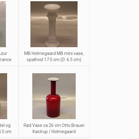
Azur
MB Holmegaard MB mini vase,
France
opalhvid 17.5 cm (D: 6.5 cm)
tel og
Rød Vase ca 26 cm Otto Brauer
4.5 cm
Kastrup / Holmegaard