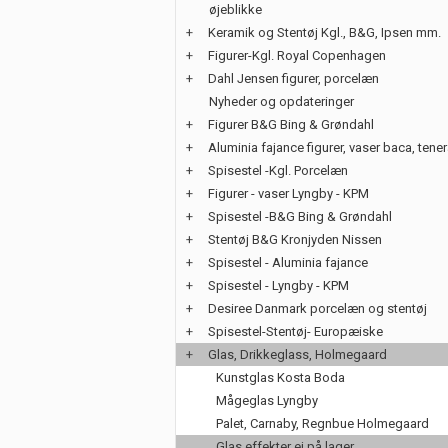
øjeblikke
+
Keramik og Stentøj Kgl., B&G, Ipsen mm.
+
Figurer-Kgl. Royal Copenhagen
+
Dahl Jensen figurer, porcelæn
Nyheder og opdateringer
+
Figurer B&G Bing & Grøndahl
+
Aluminia fajance figurer, vaser baca, tene
+
Spisestel -Kgl. Porcelæn
+
Figurer - vaser Lyngby - KPM
+
Spisestel -B&G Bing & Grøndahl
+
Stentøj B&G Kronjyden Nissen
+
Spisestel - Aluminia fajance
+
Spisestel - Lyngby - KPM
+
Desiree Danmark porcelæn og stentøj
+
Spisestel-Stentøj- Europæiske
+
Glas, Drikkeglass, Holmegaard
Kunstglas Kosta Boda
Mågeglas Lyngby
Palet, Carnaby, Regnbue Holmegaard
Glas effekter ej på lager