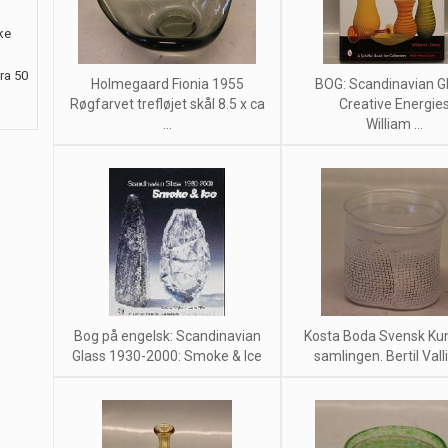
ke
ra 50
Holmegaard Fionia 1955
BOG: Scandinavian Gl
Røgfarvet trefløjet skål 8.5 x ca
Creative Energie
...
William ...
Bog på engelsk: Scandinavian
Kosta Boda Svensk Ku
Glass 1930-2000: Smoke & Ice
samlingen. Bertil Vallie