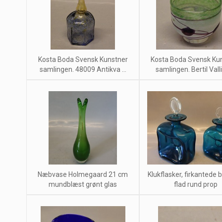
Kosta Boda Svensk Kunstner
Kosta Boda Svensk Ku
samlingen. 48009 Antikva ...
samlingen. Bertil Vallie
Næbvase Holmegaard 21 cm
Klukflasker, firkantede 
mundblæst grønt glas
flad rund prop