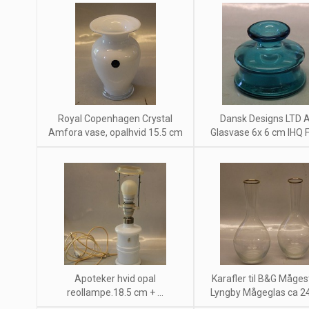
Royal Copenhagen Crystal
Dansk Designs LTD 
Amfora vase, opalhvid 15.5 cm
Glasvase 6x 6 cm IHQ 
Apoteker hvid opal
Karafler til B&G Måges
reollampe.18.5 cm + ...
Lyngby Mågeglas ca 2