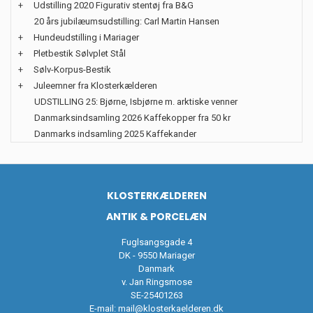
+
Udstilling 2020 Figurativ stentøj fra B&G
20 års jubilæumsudstilling: Carl Martin Hansen
+
Hundeudstilling i Mariager
+
Pletbestik Sølvplet Stål
+
Sølv-Korpus-Bestik
+
Juleemner fra Klosterkælderen
UDSTILLING 25: Bjørne, Isbjørne m. arktiske venner
Danmarksindsamling 2026 Kaffekopper fra 50 kr
Danmarks indsamling 2025 Kaffekander
KLOSTERKÆLDEREN
ANTIK & PORCELÆN
Fuglsangsgade 4
DK - 9550 Mariager
Danmark
v. Jan Ringsmose
SE-25401263
E-mail:
mail@klosterkaelderen.dk