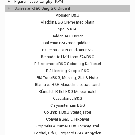
+
Figurer - vaser Lyngby - KPM
+
Spisestel -B&G Bing & Grøndahl
Absalon B&G
Aladdin B&G Creme med platin
Apollo B&G
Balder B&G Hyben
Ballerina B&G med guldkant
Ballerina UDEN guldkant B&G
Bernadotte Hvid form 674 B&G
Blå Anemone B&G Spise- og Kaffestel
Blå Henning Koppel B&G
Blå Tone B&G, Musling, Glat & Hotel
Blåmalet, B&G Musselmalet traditonel
Blåmalet, Riflet B&G Musselmalet
Casablanca B&G
Chrysantemum B&G
Columbia B&G Stentøjsstel
Convalla B&G Liljekonval
Coppelia & Camelia B&G Stentøjstel
Cordial, Grå Quistgaard B&G Kronjyden