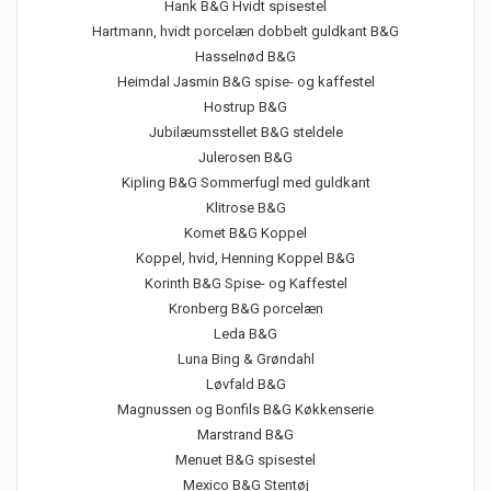
Hank B&G Hvidt spisestel
Hartmann, hvidt porcelæn dobbelt guldkant B&G
Hasselnød B&G
Heimdal Jasmin B&G spise- og kaffestel
Hostrup B&G
Jubilæumsstellet B&G steldele
Julerosen B&G
Kipling B&G Sommerfugl med guldkant
Klitrose B&G
Komet B&G Koppel
Koppel, hvid, Henning Koppel B&G
Korinth B&G Spise- og Kaffestel
Kronberg B&G porcelæn
Leda B&G
Luna Bing & Grøndahl
Løvfald B&G
Magnussen og Bonfils B&G Køkkenserie
Marstrand B&G
Menuet B&G spisestel
Mexico B&G Stentøj