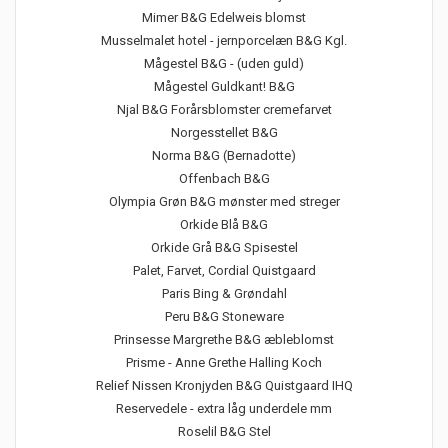
Mimer B&G Edelweis blomst
Musselmalet hotel - jernporcelæn B&G Kgl.
Mågestel B&G - (uden guld)
Mågestel Guldkant! B&G
Njal B&G Forårsblomster cremefarvet
Norgesstellet B&G
Norma B&G (Bernadotte)
Offenbach B&G
Olympia Grøn B&G mønster med streger
Orkide Blå B&G
Orkide Grå B&G Spisestel
Palet, Farvet, Cordial Quistgaard
Paris Bing & Grøndahl
Peru B&G Stoneware
Prinsesse Margrethe B&G æbleblomst
Prisme - Anne Grethe Halling Koch
Relief Nissen Kronjyden B&G Quistgaard IHQ
Reservedele - extra låg underdele mm
Roselil B&G Stel