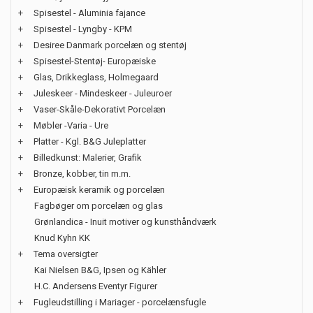
+
Spisestel - Aluminia fajance
+
Spisestel - Lyngby - KPM
+
Desiree Danmark porcelæn og stentøj
+
Spisestel-Stentøj- Europæiske
+
Glas, Drikkeglass, Holmegaard
+
Juleskeer - Mindeskeer - Juleuroer
+
Vaser-Skåle-Dekorativt Porcelæn
+
Møbler -Varia - Ure
+
Platter - Kgl. B&G Juleplatter
+
Billedkunst: Malerier, Grafik
+
Bronze, kobber, tin m.m.
+
Europæisk keramik og porcelæn
Fagbøger om porcelæn og glas
Grønlandica - Inuit motiver og kunsthåndværk
Knud Kyhn KK
+
Tema oversigter
Kai Nielsen B&G, Ipsen og Kähler
H.C. Andersens Eventyr Figurer
+
Fugleudstilling i Mariager - porcelænsfugle