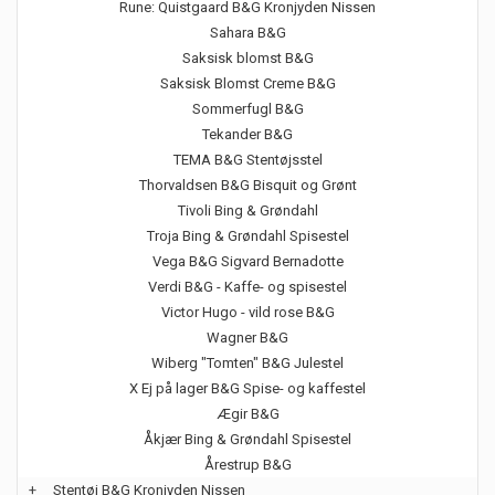
Rune: Quistgaard B&G Kronjyden Nissen
Sahara B&G
Saksisk blomst B&G
Saksisk Blomst Creme B&G
Sommerfugl B&G
Tekander B&G
TEMA B&G Stentøjsstel
Thorvaldsen B&G Bisquit og Grønt
Tivoli Bing & Grøndahl
Troja Bing & Grøndahl Spisestel
Vega B&G Sigvard Bernadotte
Verdi B&G - Kaffe- og spisestel
Victor Hugo - vild rose B&G
Wagner B&G
Wiberg "Tomten" B&G Julestel
X Ej på lager B&G Spise- og kaffestel
Ægir B&G
Åkjær Bing & Grøndahl Spisestel
Årestrup B&G
+
Stentøj B&G Kronjyden Nissen