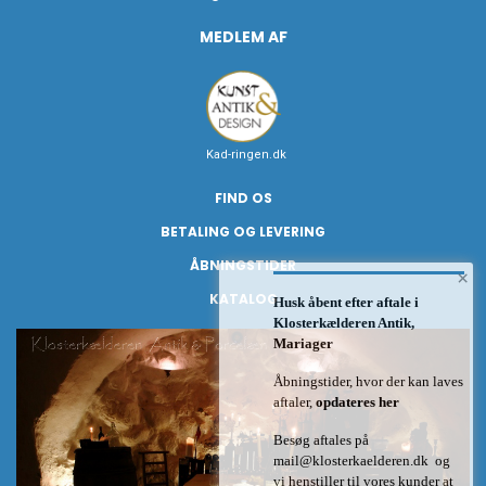
MEDLEM AF
Kad-ringen.dk
FIND OS
BETALING OG LEVERING
ÅBNINGSTIDER
×
KATALOG
Husk åbent efter aftale i
Klosterkælderen Antik,
Mariager
Åbningstider, hvor der kan laves
aftaler,
opdateres her
Besøg aftales på
mail@klosterkaelderen.dk
og
vi henstiller til vores kunder at