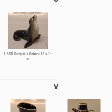
USSR Sovjetisk Søløve 13 x 14
cm
V