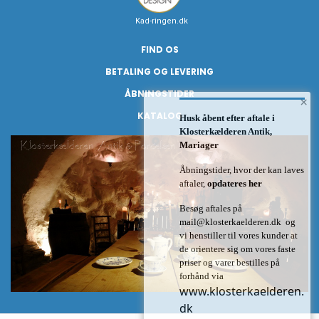
Kad-ringen.dk
FIND OS
BETALING OG LEVERING
ÅBNINGSTIDER
×
KATALOG
Husk åbent efter aftale i
Klosterkælderen Antik,
Mariager
Åbningstider, hvor der kan laves
aftaler,
opdateres her
Besøg aftales på
mail@klosterkaelderen.dk
og
vi henstiller til vores kunder at
de orientere sig om vores faste
priser og varer bestilles på
forhånd via
www.klosterkaelderen.
dk