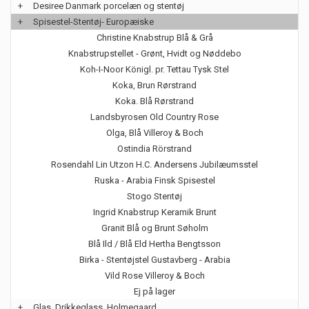
+
Desiree Danmark porcelæn og stentøj
+
Spisestel-Stentøj- Europæiske
Christine Knabstrup Blå & Grå
Knabstrupstellet - Grønt, Hvidt og Nøddebo
Koh-I-Noor Königl. pr. Tettau Tysk Stel
Koka, Brun Rørstrand
Koka. Blå Rørstrand
Landsbyrosen Old Country Rose
Olga, Blå Villeroy & Boch
Ostindia Rörstrand
Rosendahl Lin Utzon H.C. Andersens Jubilæumsstel
Ruska - Arabia Finsk Spisestel
Stogo Stentøj
Ingrid Knabstrup Keramik Brunt
Granit Blå og Brunt Søholm
Blå Ild / Blå Eld Hertha Bengtsson
Birka - Stentøjstel Gustavberg - Arabia
Vild Rose Villeroy & Boch
Ej på lager
+
Glas, Drikkeglass, Holmegaard