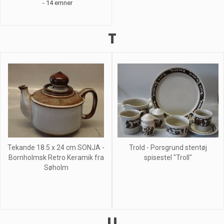
- 14 emner
T
Tekande 18.5 x 24 cm SONJA -
Trold - Porsgrund stentøj
Bornholmsk Retro Keramik fra
spisestel "Troll"
Søholm
U