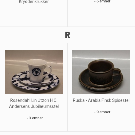
- 6 emner
Krydderikrukker
R
Rosendahl Lin Utzon H.C.
Ruska - Arabia Finsk Spisestel
Andersens Jubilæumsstel
- 9 emner
- 3 emner