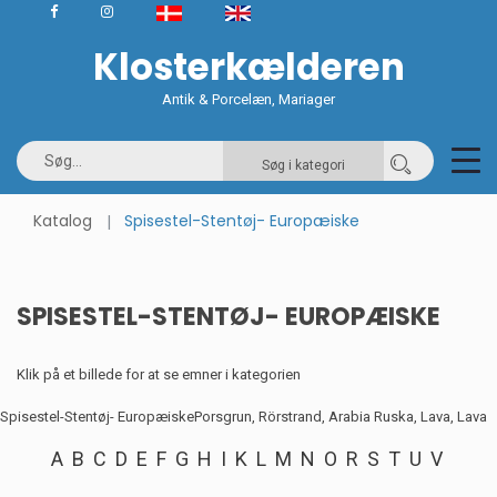
Klosterkælderen
Antik & Porcelæn, Mariager
Søg i kategori
Katalog
Spisestel-Stentøj- Europæiske
SPISESTEL-STENTØJ- EUROPÆISKE
Klik på et billede for at se emner i kategorien
Spisestel-Stentøj- Europæiske
Porsgrun, Rörstrand, Arabia Ruska, Lava, Lava
A
B
C
D
E
F
G
H
I
K
L
M
N
O
R
S
T
U
V