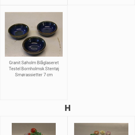
Granit Søholm Blåglaseret
Testel Bornholmsk Stentøj
Smørassietter 7 cm
H