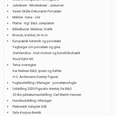
+
Juleskeer - Mindeskeer - Juleuroer
+
Vaser-Skåle-Dekorativt Porcelæn
+
Møbler -Varia - Ure
+
Platter - Kgl. B&G Juleplatter
+
Billedkunst: Malerier, Grafik
+
Bronze, kobber, tin m.m.
+
Europæisk keramik og porcelæn
Fagbøger om porcelæn og glas
Grønlandica - Inuit motiver og kunsthåndværk
Knud Kyhn KK
+
Tema oversigter
Kai Nielsen B&G, Ipsen og Kähler
H.C. Andersens Eventyr Figurer
+
Fugleudstilling i Mariager - porcelænsfugle
+
Udstilling 2020 Figurativ stentøj fra B&G
20 års jubilæumsudstilling: Carl Martin Hansen
+
Hundeudstilling i Mariager
+
Pletbestik Sølvplet Stål
+
Sølv-Korpus-Bestik