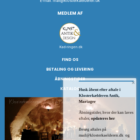
E-mail:
mail@klosterkaelderen.dk
MEDLEM AF
Kad-ringen.dk
FIND OS
BETALING OG LEVERING
ÅBNINGSTIDER
×
KATALOG
Husk åbent efter aftale i
Klosterkælderen Antik,
Mariager
Åbningstider, hvor der kan laves
aftaler,
opdateres her
Besøg aftales på
mail@klosterkaelderen.dk
og