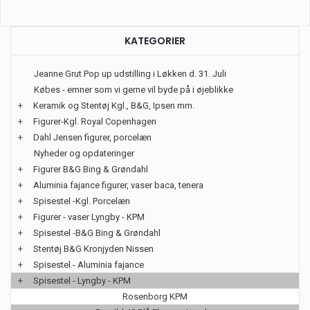
KATEGORIER
Jeanne Grut Pop up udstilling i Løkken d. 31. Juli
Købes - emner som vi gerne vil byde på i øjeblikke
+
Keramik og Stentøj Kgl., B&G, Ipsen mm.
+
Figurer-Kgl. Royal Copenhagen
+
Dahl Jensen figurer, porcelæn
Nyheder og opdateringer
+
Figurer B&G Bing & Grøndahl
+
Aluminia fajance figurer, vaser baca, tenera
+
Spisestel -Kgl. Porcelæn
+
Figurer - vaser Lyngby - KPM
+
Spisestel -B&G Bing & Grøndahl
+
Stentøj B&G Kronjyden Nissen
+
Spisestel - Aluminia fajance
+
Spisestel - Lyngby - KPM
Rosenborg KPM