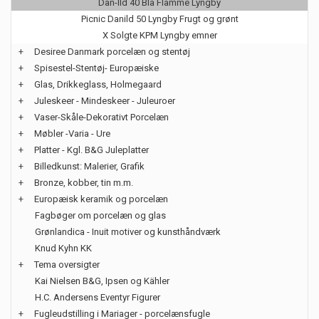
Dan-Ild 40 Blå Flamme Lyngby
Picnic Danild 50 Lyngby Frugt og grønt
X Solgte KPM Lyngby emner
+
Desiree Danmark porcelæn og stentøj
+
Spisestel-Stentøj- Europæiske
+
Glas, Drikkeglass, Holmegaard
+
Juleskeer - Mindeskeer - Juleuroer
+
Vaser-Skåle-Dekorativt Porcelæn
+
Møbler -Varia - Ure
+
Platter - Kgl. B&G Juleplatter
+
Billedkunst: Malerier, Grafik
+
Bronze, kobber, tin m.m.
+
Europæisk keramik og porcelæn
Fagbøger om porcelæn og glas
Grønlandica - Inuit motiver og kunsthåndværk
Knud Kyhn KK
+
Tema oversigter
Kai Nielsen B&G, Ipsen og Kähler
H.C. Andersens Eventyr Figurer
+
Fugleudstilling i Mariager - porcelænsfugle