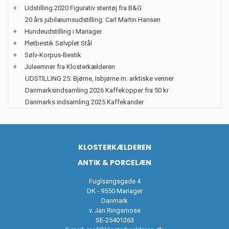
+
Udstilling 2020 Figurativ stentøj fra B&G
20 års jubilæumsudstilling: Carl Martin Hansen
+
Hundeudstilling i Mariager
+
Pletbestik Sølvplet Stål
+
Sølv-Korpus-Bestik
+
Juleemner fra Klosterkælderen
UDSTILLING 25: Bjørne, Isbjørne m. arktiske venner
Danmarksindsamling 2026 Kaffekopper fra 50 kr
Danmarks indsamling 2025 Kaffekander
KLOSTERKÆLDEREN
ANTIK & PORCELÆN
Fuglsangsgade 4
DK - 9550 Mariager
Danmark
v. Jan Ringsmose
SE-25401263