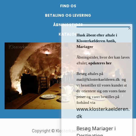
FIND OS
BETALING OG LEVERING
ÅBNINGSTIDER
×
KATALOG
Husk åbent efter aftale i
Klosterkælderen Antik,
Mariager
Åbningstider, hvor der kan laves
aftaler,
opdateres her
Besøg aftales på
mail@klosterkaelderen.dk
og
vi henstiller til vores kunder at
de orientere sig om vores faste
priser og varer bestilles på
forhånd via
www.klosterkaelderen.
dk
Besøg Mariager i
Copyright © Klosterkaelderen.dk 2021
Destination