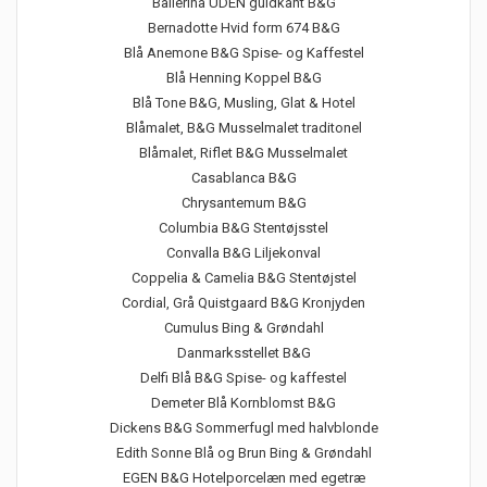
Ballerina UDEN guldkant B&G
Bernadotte Hvid form 674 B&G
Blå Anemone B&G Spise- og Kaffestel
Blå Henning Koppel B&G
Blå Tone B&G, Musling, Glat & Hotel
Blåmalet, B&G Musselmalet traditonel
Blåmalet, Riflet B&G Musselmalet
Casablanca B&G
Chrysantemum B&G
Columbia B&G Stentøjsstel
Convalla B&G Liljekonval
Coppelia & Camelia B&G Stentøjstel
Cordial, Grå Quistgaard B&G Kronjyden
Cumulus Bing & Grøndahl
Danmarksstellet B&G
Delfi Blå B&G Spise- og kaffestel
Demeter Blå Kornblomst B&G
Dickens B&G Sommerfugl med halvblonde
Edith Sonne Blå og Brun Bing & Grøndahl
EGEN B&G Hotelporcelæn med egetræ