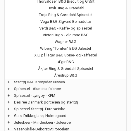
Thorvaldsen B&G Bisquit og Grønt
Tivoli Bing & Grøndahl
Troja Bing & Grøndahl Spisestel
Vega B&G Sigvard Bernadotte
Verdi B&G - Kaffe- og spisestel
Victor Hugo - vild rose B&G
Wagner B&G
Wiberg "Tomten" B&G Julestel
X Ej på lager B&G Spise- og kaffestel
Ægir B&G
Åkjær Bing & Grøndahl Spisestel
Årestrup B&G
+
Stentøj B&G Kronjyden Nissen
+
Spisestel - Aluminia fajance
+
Spisestel - Lyngby - KPM
+
Desiree Danmark porcelæn og stentøj
+
Spisestel-Stentøj- Europæiske
+
Glas, Drikkeglass, Holmegaard
+
Juleskeer - Mindeskeer - Juleuroer
+
Vaser-Skåle-Dekorativt Porcelæn