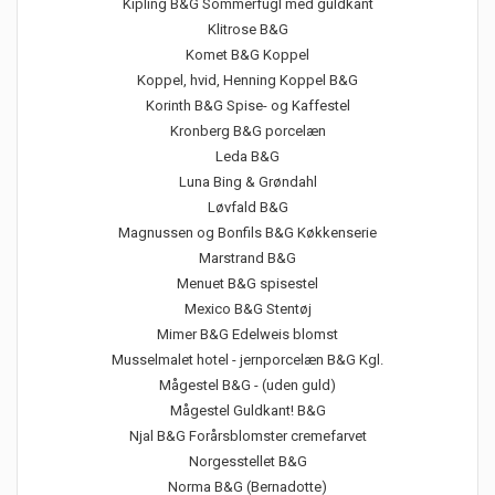
Kipling B&G Sommerfugl med guldkant
Klitrose B&G
Komet B&G Koppel
Koppel, hvid, Henning Koppel B&G
Korinth B&G Spise- og Kaffestel
Kronberg B&G porcelæn
Leda B&G
Luna Bing & Grøndahl
Løvfald B&G
Magnussen og Bonfils B&G Køkkenserie
Marstrand B&G
Menuet B&G spisestel
Mexico B&G Stentøj
Mimer B&G Edelweis blomst
Musselmalet hotel - jernporcelæn B&G Kgl.
Mågestel B&G - (uden guld)
Mågestel Guldkant! B&G
Njal B&G Forårsblomster cremefarvet
Norgesstellet B&G
Norma B&G (Bernadotte)