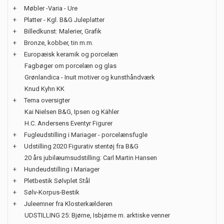
+
Møbler -Varia - Ure
+
Platter - Kgl. B&G Juleplatter
+
Billedkunst: Malerier, Grafik
+
Bronze, kobber, tin m.m.
+
Europæisk keramik og porcelæn
Fagbøger om porcelæn og glas
Grønlandica - Inuit motiver og kunsthåndværk
Knud Kyhn KK
+
Tema oversigter
Kai Nielsen B&G, Ipsen og Kähler
H.C. Andersens Eventyr Figurer
+
Fugleudstilling i Mariager - porcelænsfugle
+
Udstilling 2020 Figurativ stentøj fra B&G
20 års jubilæumsudstilling: Carl Martin Hansen
+
Hundeudstilling i Mariager
+
Pletbestik Sølvplet Stål
+
Sølv-Korpus-Bestik
+
Juleemner fra Klosterkælderen
UDSTILLING 25: Bjørne, Isbjørne m. arktiske venner