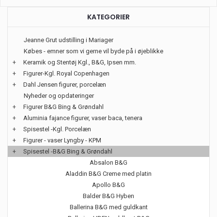
KATEGORIER
Jeanne Grut udstilling i Mariager
Købes - emner som vi gerne vil byde på i øjeblikke
+
Keramik og Stentøj Kgl., B&G, Ipsen mm.
+
Figurer-Kgl. Royal Copenhagen
+
Dahl Jensen figurer, porcelæn
Nyheder og opdateringer
+
Figurer B&G Bing & Grøndahl
+
Aluminia fajance figurer, vaser baca, tenera
+
Spisestel -Kgl. Porcelæn
+
Figurer - vaser Lyngby - KPM
+
Spisestel -B&G Bing & Grøndahl
Absalon B&G
Aladdin B&G Creme med platin
Apollo B&G
Balder B&G Hyben
Ballerina B&G med guldkant