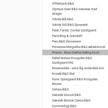
Offenbach B&G
Olympia Grøn B&G mønster med
streger
Orkide Blå B&G
Orkide Grå B&G Spisestel
Palet, Farvet, Cordial Quistgaard
Paris Bing & Grøndahl
Peru B&G Stoneware
Prinsesse Margrethe B&G æbleblomst
Prisme - Anne Grethe Halling Koch
Relief Nissen Kronjyden B&G
Quistgaard IHQ
Reservedele - extra låg underdele mm
Roselil B&G Stel
Rune: Quistgaard B&G Kronjyden
Nissen
Sahara B&G
Saksisk blomst B&G
Saksisk Blomst Creme B&G
Sommerfugl B&G