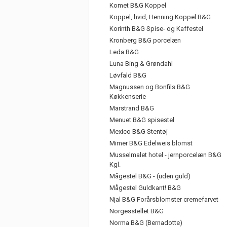
Komet B&G Koppel
Koppel, hvid, Henning Koppel B&G
Korinth B&G Spise- og Kaffestel
Kronberg B&G porcelæn
Leda B&G
Luna Bing & Grøndahl
Løvfald B&G
Magnussen og Bonfils B&G
Køkkenserie
Marstrand B&G
Menuet B&G spisestel
Mexico B&G Stentøj
Mimer B&G Edelweis blomst
Musselmalet hotel - jernporcelæn B&G
Kgl.
Mågestel B&G - (uden guld)
Mågestel Guldkant! B&G
Njal B&G Forårsblomster cremefarvet
Norgesstellet B&G
Norma B&G (Bernadotte)