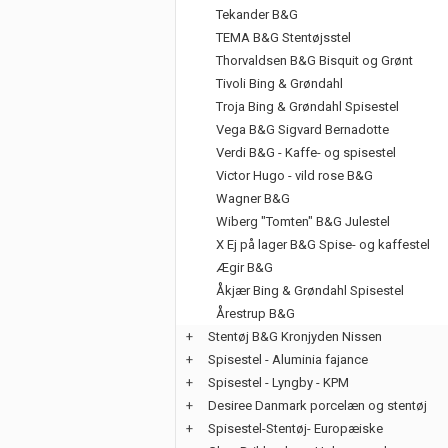
Tekander B&G
TEMA B&G Stentøjsstel
Thorvaldsen B&G Bisquit og Grønt
Tivoli Bing & Grøndahl
Troja Bing & Grøndahl Spisestel
Vega B&G Sigvard Bernadotte
Verdi B&G - Kaffe- og spisestel
Victor Hugo - vild rose B&G
Wagner B&G
Wiberg "Tomten" B&G Julestel
X Ej på lager B&G Spise- og kaffestel
Ægir B&G
Åkjær Bing & Grøndahl Spisestel
Årestrup B&G
+
Stentøj B&G Kronjyden Nissen
+
Spisestel - Aluminia fajance
+
Spisestel - Lyngby - KPM
+
Desiree Danmark porcelæn og stentøj
+
Spisestel-Stentøj- Europæiske