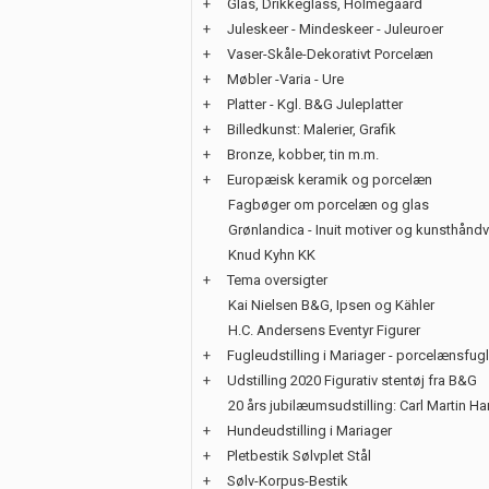
+
Glas, Drikkeglass, Holmegaard
+
Juleskeer - Mindeskeer - Juleuroer
+
Vaser-Skåle-Dekorativt Porcelæn
+
Møbler -Varia - Ure
+
Platter - Kgl. B&G Juleplatter
+
Billedkunst: Malerier, Grafik
+
Bronze, kobber, tin m.m.
+
Europæisk keramik og porcelæn
Fagbøger om porcelæn og glas
Grønlandica - Inuit motiver og kunsthånd
Knud Kyhn KK
+
Tema oversigter
Kai Nielsen B&G, Ipsen og Kähler
H.C. Andersens Eventyr Figurer
+
Fugleudstilling i Mariager - porcelænsfug
+
Udstilling 2020 Figurativ stentøj fra B&G
20 års jubilæumsudstilling: Carl Martin H
+
Hundeudstilling i Mariager
+
Pletbestik Sølvplet Stål
+
Sølv-Korpus-Bestik