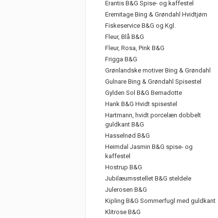
Erantis B&G Spise- og kaffestel
Eremitage Bing & Grøndahl Hvidtjørn
Fiskeservice B&G og Kgl.
Fleur, Blå B&G
Fleur, Rosa, Pink B&G
Frigga B&G
Grønlandske motiver Bing & Grøndahl
Gulnare Bing & Grøndahl Spisestel
Gylden Sol B&G Bernadotte
Hank B&G Hvidt spisestel
Hartmann, hvidt porcelæn dobbelt
guldkant B&G
Hasselnød B&G
Heimdal Jasmin B&G spise- og
kaffestel
Hostrup B&G
Jubilæumsstellet B&G steldele
Julerosen B&G
Kipling B&G Sommerfugl med guldkant
Klitrose B&G