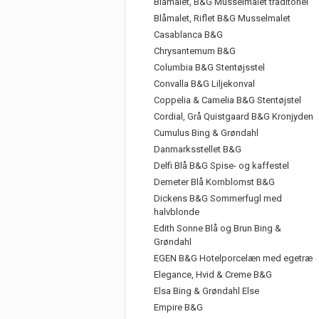
Blåmalet, B&G Musselmalet traditonel
Blåmalet, Riflet B&G Musselmalet
Casablanca B&G
Chrysantemum B&G
Columbia B&G Stentøjsstel
Convalla B&G Liljekonval
Coppelia & Camelia B&G Stentøjstel
Cordial, Grå Quistgaard B&G Kronjyden
Cumulus Bing & Grøndahl
Danmarksstellet B&G
Delfi Blå B&G Spise- og kaffestel
Demeter Blå Kornblomst B&G
Dickens B&G Sommerfugl med
halvblonde
Edith Sonne Blå og Brun Bing &
Grøndahl
EGEN B&G Hotelporcelæn med egetræ
Elegance, Hvid & Creme B&G
Elsa Bing & Grøndahl Else
Empire B&G