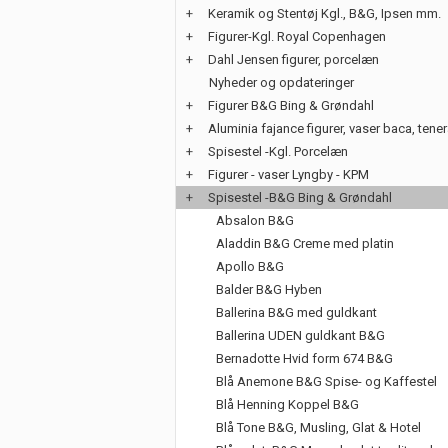
+
Keramik og Stentøj Kgl., B&G, Ipsen mm.
+
Figurer-Kgl. Royal Copenhagen
+
Dahl Jensen figurer, porcelæn
Nyheder og opdateringer
+
Figurer B&G Bing & Grøndahl
+
Aluminia fajance figurer, vaser baca, tene
+
Spisestel -Kgl. Porcelæn
+
Figurer - vaser Lyngby - KPM
+
Spisestel -B&G Bing & Grøndahl
Absalon B&G
Aladdin B&G Creme med platin
Apollo B&G
Balder B&G Hyben
Ballerina B&G med guldkant
Ballerina UDEN guldkant B&G
Bernadotte Hvid form 674 B&G
Blå Anemone B&G Spise- og Kaffestel
Blå Henning Koppel B&G
Blå Tone B&G, Musling, Glat & Hotel