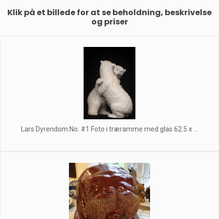
Klik på et billede for at se beholdning, beskrivelse
og priser
Lars Dyrendom No. #1 Foto i træramme med glas 62.5 x ...