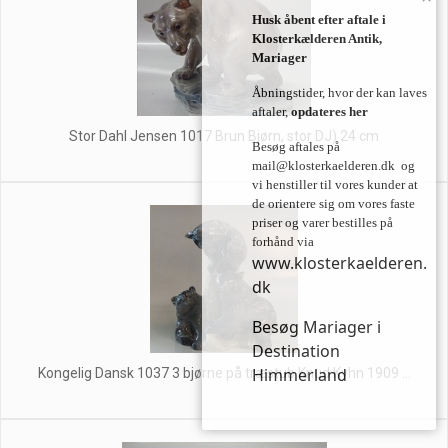
Husk åbent efter aftale i
Klosterkælderen Antik,
Mariager
Åbningstider, hvor der kan laves
aftaler,
opdateres her
Stor Dahl Jensen 1017 Brun Bjørn, stor DJ) 24 cm
Besøg aftales på
mail@klosterkaelderen.dk
og
vi henstiller til vores kunder at
de orientere sig om vores faste
priser og varer bestilles på
forhånd via
www.klosterkaelderen.
dk
Besøg Mariager i
Destination
Himmerland
Kongelig Dansk 1037 3 bjørne på træstub Knud Kyhn 1909 ...