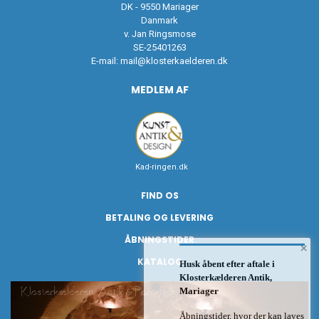
DK - 9550 Mariager
Danmark
v. Jan Ringsmose
SE-25401263
E-mail:
mail@klosterkaelderen.dk
MEDLEM AF
Kad-ringen.dk
FIND OS
BETALING OG LEVERING
ÅBNINGSTIDER
×
KATALOG
Husk åbent efter aftale i
Klosterkælderen Antik,
Mariager
Åbningstider, hvor der kan laves