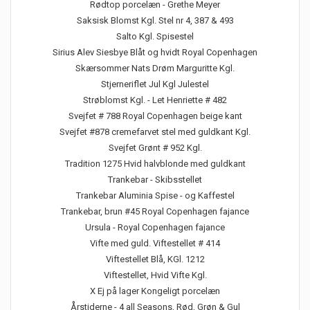
Rødtop porcelæn - Grethe Meyer
Saksisk Blomst Kgl. Stel nr 4, 387 & 493
Salto Kgl. Spisestel
Sirius Alev Siesbye Blåt og hvidt Royal Copenhagen
Skærsommer Nats Drøm Marguritte Kgl.
Stjerneriflet Jul Kgl Julestel
Strøblomst Kgl. - Let Henriette # 482
Svejfet # 788 Royal Copenhagen beige kant
Svejfet #878 cremefarvet stel med guldkant Kgl.
Svejfet Grønt # 952 Kgl.
Tradition 1275 Hvid halvblonde med guldkant
Trankebar - Skibsstellet
Trankebar Aluminia Spise - og Kaffestel
Trankebar, brun #45 Royal Copenhagen fajance
Ursula - Royal Copenhagen fajance
Vifte med guld. Viftestellet # 414
Viftestellet Blå, KGl. 1212
Viftestellet, Hvid Vifte Kgl.
X Ej på lager Kongeligt porcelæn
Årstiderne - 4 all Seasons, Rød, Grøn & Gul