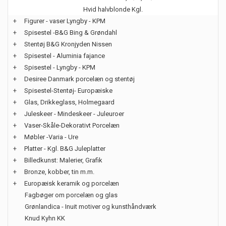
Hvid halvblonde Kgl.
+
Figurer - vaser Lyngby - KPM
+
Spisestel -B&G Bing & Grøndahl
+
Stentøj B&G Kronjyden Nissen
+
Spisestel - Aluminia fajance
+
Spisestel - Lyngby - KPM
+
Desiree Danmark porcelæn og stentøj
+
Spisestel-Stentøj- Europæiske
+
Glas, Drikkeglass, Holmegaard
+
Juleskeer - Mindeskeer - Juleuroer
+
Vaser-Skåle-Dekorativt Porcelæn
+
Møbler -Varia - Ure
+
Platter - Kgl. B&G Juleplatter
+
Billedkunst: Malerier, Grafik
+
Bronze, kobber, tin m.m.
+
Europæisk keramik og porcelæn
Fagbøger om porcelæn og glas
Grønlandica - Inuit motiver og kunsthåndværk
Knud Kyhn KK