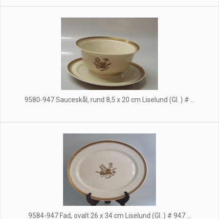
9580-947 Sauceskål, rund 8,5 x 20 cm Liselund (Gl. ) # ...
9584-947 Fad, ovalt 26 x 34 cm Liselund (Gl. ) # 947 ...