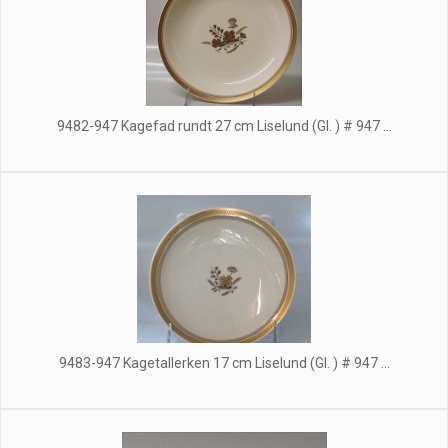
9482-947 Kagefad rundt 27 cm Liselund (Gl. ) # 947 ...
9483-947 Kagetallerken 17 cm Liselund (Gl. ) # 947 ...