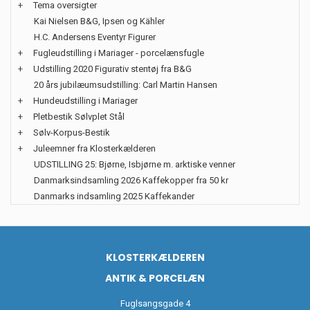
+
Tema oversigter
Kai Nielsen B&G, Ipsen og Kähler
H.C. Andersens Eventyr Figurer
+
Fugleudstilling i Mariager - porcelænsfugle
+
Udstilling 2020 Figurativ stentøj fra B&G
20 års jubilæumsudstilling: Carl Martin Hansen
+
Hundeudstilling i Mariager
+
Pletbestik Sølvplet Stål
+
Sølv-Korpus-Bestik
+
Juleemner fra Klosterkælderen
UDSTILLING 25: Bjørne, Isbjørne m. arktiske venner
Danmarksindsamling 2026 Kaffekopper fra 50 kr
Danmarks indsamling 2025 Kaffekander
KLOSTERKÆLDEREN
ANTIK & PORCELÆN
Fuglsangsgade 4