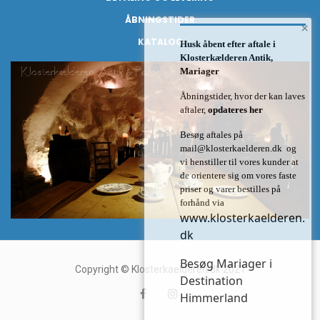
ÅBNINGSTIDER
×
KATALOG
Husk åbent efter aftale i
Klosterkælderen Antik,
Mariager
Åbningstider, hvor der kan laves
aftaler,
opdateres her
Besøg aftales på
mail@klosterkaelderen.dk
og
vi henstiller til vores kunder at
de orientere sig om vores faste
priser og varer bestilles på
forhånd via
www.klosterkaelderen.
dk
Besøg Mariager i
Copyright © Klosterkaelderen.dk 2021
Destination
Himmerland