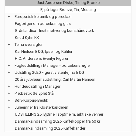
Just Andersen Disko, Tin og Bronze
Ej på lager Bronze, Tin, Messing
+
Europæisk keramik og porcelæn
Fagbøger om porcelæn og glas
Grønlandica - Inuit motiver og kunsthåndværk
Knud Kyhn KK
+
Tema oversigter
Kai Nielsen B&G, Ipsen og Kähler
H.C. Andersens Eventyr Figurer
+
Fugleudstilling i Mariager - porcelænsfugle
+
Udstilling 2020 Figurativ stentøj fra B&G
20 års jubilæumsudstilling: Carl Martin Hansen
+
Hundeudstilling i Mariager
+
Pletbestik Sølvplet Stål
+
Sølv-Korpus-Bestik
+
Juleemner fra Klosterkælderen
UDSTILLING 25: Bjørne, Isbjørne m. arktiske venner
Danmarksindsamling 2026 Kaffekopper fra 50 kr
Danmarks indsamling 2025 Kaffekander