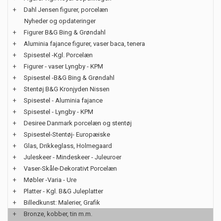
+
Dahl Jensen figurer, porcelæn
Nyheder og opdateringer
+
Figurer B&G Bing & Grøndahl
+
Aluminia fajance figurer, vaser baca, tenera
+
Spisestel -Kgl. Porcelæn
+
Figurer - vaser Lyngby - KPM
+
Spisestel -B&G Bing & Grøndahl
+
Stentøj B&G Kronjyden Nissen
+
Spisestel - Aluminia fajance
+
Spisestel - Lyngby - KPM
+
Desiree Danmark porcelæn og stentøj
+
Spisestel-Stentøj- Europæiske
+
Glas, Drikkeglass, Holmegaard
+
Juleskeer - Mindeskeer - Juleuroer
+
Vaser-Skåle-Dekorativt Porcelæn
+
Møbler -Varia - Ure
+
Platter - Kgl. B&G Juleplatter
+
Billedkunst: Malerier, Grafik
+
Bronze, kobber, tin m.m.