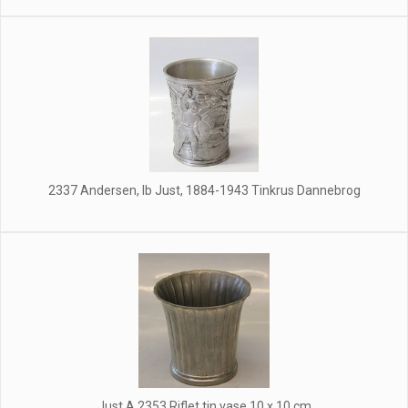
2337 Andersen, Ib Just, 1884-1943 Tinkrus Dannebrog
Just A 2353 Riflet tin vase 10 x 10 cm