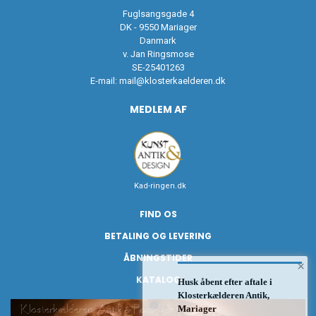
Fuglsangsgade 4
DK - 9550 Mariager
Danmark
v. Jan Ringsmose
SE-25401263
E-mail:
mail@klosterkaelderen.dk
MEDLEM AF
Kad-ringen.dk
FIND OS
BETALING OG LEVERING
ÅBNINGSTIDER
×
KATALOG
Husk åbent efter aftale i
Klosterkælderen Antik,
Mariager