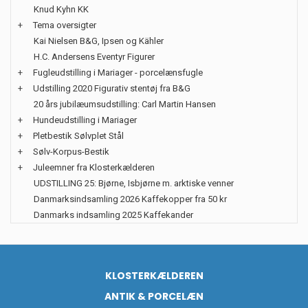
Knud Kyhn KK
+
Tema oversigter
Kai Nielsen B&G, Ipsen og Kähler
H.C. Andersens Eventyr Figurer
+
Fugleudstilling i Mariager - porcelænsfugle
+
Udstilling 2020 Figurativ stentøj fra B&G
20 års jubilæumsudstilling: Carl Martin Hansen
+
Hundeudstilling i Mariager
+
Pletbestik Sølvplet Stål
+
Sølv-Korpus-Bestik
+
Juleemner fra Klosterkælderen
UDSTILLING 25: Bjørne, Isbjørne m. arktiske venner
Danmarksindsamling 2026 Kaffekopper fra 50 kr
Danmarks indsamling 2025 Kaffekander
KLOSTERKÆLDEREN
ANTIK & PORCELÆN