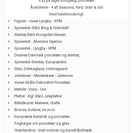
X Ej på lager Kongeligt porcelæn
Årstiderne - 4 all Seasons, Rød, Grøn & Gul
Hvid halvblonde Kgl.
+
Figurer - vaser Lyngby - KPM
+
Spisestel -B&G Bing & Grøndahl
+
Stentøj B&G Kronjyden Nissen
+
Spisestel - Aluminia fajance
+
Spisestel - Lyngby - KPM
+
Desiree Danmark porcelæn og stentøj
+
Spisestel-Stentøj- Europæiske
+
Glas, Drikkeglass, Holmegaard
+
Juleskeer - Mindeskeer - Juleuroer
+
Vaser-Skåle-Dekorativt Porcelæn
+
Møbler -Varia - Ure
+
Platter - Kgl. B&G Juleplatter
+
Billedkunst: Malerier, Grafik
+
Bronze, kobber, tin m.m.
+
Europæisk keramik og porcelæn
Fagbøger om porcelæn og glas
Grønlandica - Inuit motiver og kunsthåndværk