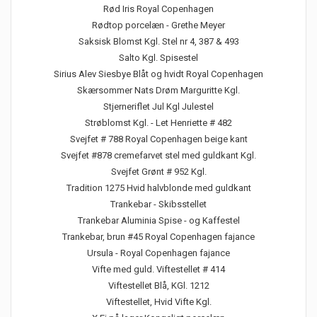
Rød Iris Royal Copenhagen
Rødtop porcelæn - Grethe Meyer
Saksisk Blomst Kgl. Stel nr 4, 387 & 493
Salto Kgl. Spisestel
Sirius Alev Siesbye Blåt og hvidt Royal Copenhagen
Skærsommer Nats Drøm Marguritte Kgl.
Stjerneriflet Jul Kgl Julestel
Strøblomst Kgl. - Let Henriette # 482
Svejfet # 788 Royal Copenhagen beige kant
Svejfet #878 cremefarvet stel med guldkant Kgl.
Svejfet Grønt # 952 Kgl.
Tradition 1275 Hvid halvblonde med guldkant
Trankebar - Skibsstellet
Trankebar Aluminia Spise - og Kaffestel
Trankebar, brun #45 Royal Copenhagen fajance
Ursula - Royal Copenhagen fajance
Vifte med guld. Viftestellet # 414
Viftestellet Blå, KGl. 1212
Viftestellet, Hvid Vifte Kgl.