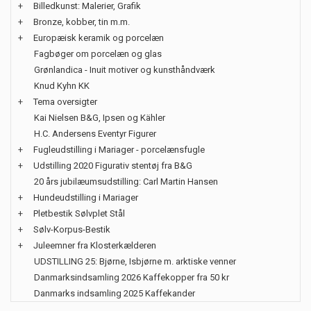
+
Billedkunst: Malerier, Grafik
+
Bronze, kobber, tin m.m.
+
Europæisk keramik og porcelæn
Fagbøger om porcelæn og glas
Grønlandica - Inuit motiver og kunsthåndværk
Knud Kyhn KK
+
Tema oversigter
Kai Nielsen B&G, Ipsen og Kähler
H.C. Andersens Eventyr Figurer
+
Fugleudstilling i Mariager - porcelænsfugle
+
Udstilling 2020 Figurativ stentøj fra B&G
20 års jubilæumsudstilling: Carl Martin Hansen
+
Hundeudstilling i Mariager
+
Pletbestik Sølvplet Stål
+
Sølv-Korpus-Bestik
+
Juleemner fra Klosterkælderen
UDSTILLING 25: Bjørne, Isbjørne m. arktiske venner
Danmarksindsamling 2026 Kaffekopper fra 50 kr
Danmarks indsamling 2025 Kaffekander