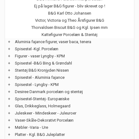
Ej på lager B&G figurer - bliv skrevet op !
B&G Karl Otto Johansen
Victor, Victoria og Theo Årsfigurer B&G
Thorvaldsen Biscuit B&G og Kgl. Ipsen mm
Kattefigurer Porcelæn & Stentøj
+
Aluminia fajance figurer, vaser baca, tenera
+
Spisestel -Kgl. Porcelæn
+
Figurer - vaser Lyngby - KPM
+
Spisestel -B&G Bing & Grøndahl
+
Stentøj B&G Kronjyden Nissen
+
Spisestel - Aluminia fajance
+
Spisestel - Lyngby - KPM
+
Desiree Danmark porcelæn og stentøj
+
Spisestel-Stentøj- Europæiske
+
Glas, Drikkeglass, Holmegaard
+
Juleskeer - Mindeskeer - Juleuroer
+
Vaser-Skåle-Dekorativt Porcelæn
+
Møbler -Varia - Ure
+
Platter - Kgl. B&G Juleplatter