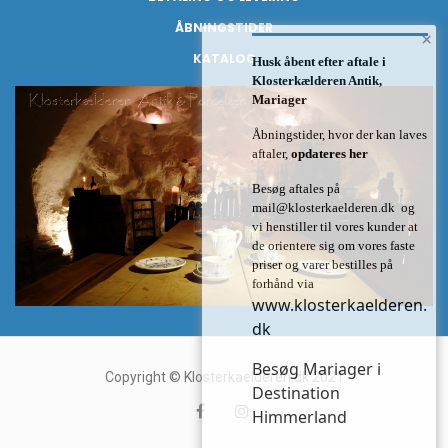
ÅBNINGSTIDER
×
KATALOG
Husk åbent efter aftale i
Klosterkælderen Antik,
Mariager
Åbningstider, hvor der kan laves
aftaler,
opdateres her
Besøg aftales på
mail@klosterkaelderen.dk
og
vi henstiller til vores kunder at
de orientere sig om vores faste
priser og varer bestilles på
forhånd via
www.klosterkaelderen.
dk
Besøg Mariager i
Copyright © Klosterkaelderen.dk 2021
Destination
Himmerland