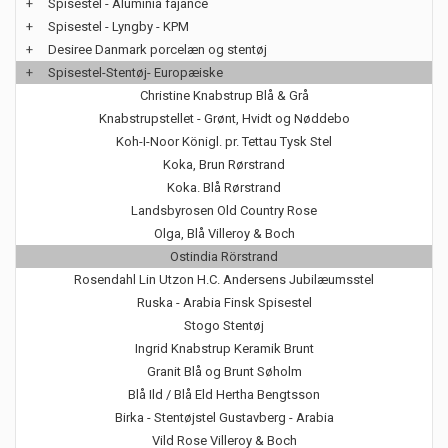
+
Spisestel - Aluminia fajance
+
Spisestel - Lyngby - KPM
+
Desiree Danmark porcelæn og stentøj
+
Spisestel-Stentøj- Europæiske
Christine Knabstrup Blå & Grå
Knabstrupstellet - Grønt, Hvidt og Nøddebo
Koh-I-Noor Königl. pr. Tettau Tysk Stel
Koka, Brun Rørstrand
Koka. Blå Rørstrand
Landsbyrosen Old Country Rose
Olga, Blå Villeroy & Boch
Ostindia Rörstrand
Rosendahl Lin Utzon H.C. Andersens Jubilæumsstel
Ruska - Arabia Finsk Spisestel
Stogo Stentøj
Ingrid Knabstrup Keramik Brunt
Granit Blå og Brunt Søholm
Blå Ild / Blå Eld Hertha Bengtsson
Birka - Stentøjstel Gustavberg - Arabia
Vild Rose Villeroy & Boch