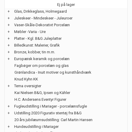
Ej på lager
+
Glas, Drikkeglass, Holmegaard
+
Juleskeer - Mindeskeer - Juleuroer
+
Vaser-Skåle-Dekorativt Porcelæn
+
Møbler -Varia - Ure
+
Platter - Kgl. B&G Juleplatter
+
Billedkunst: Malerier, Grafik
+
Bronze, kobber, tin m.m.
+
Europæisk keramik og porcelæn
Fagbøger om porcelæn og glas
Grønlandica - Inuit motiver og kunsthåndværk
Knud Kyhn KK
+
Tema oversigter
Kai Nielsen B&G, Ipsen og Kähler
H.C. Andersens Eventyr Figurer
+
Fugleudstilling i Mariager - porcelænsfugle
+
Udstilling 2020 Figurativ stentøj fra B&G
20 års jubilæumsudstilling: Carl Martin Hansen
+
Hundeudstilling i Mariager