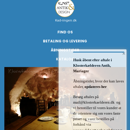
Kad-ringen.dk
FIND OS
BETALING OG LEVERING
ÅBNINGSTIDER
×
KATALOG
Husk åbent efter aftale i
Klosterkælderen Antik,
Mariager
Åbningstider, hvor der kan laves
aftaler,
opdateres her
Besøg aftales på
mail@klosterkaelderen.dk
og
vi henstiller til vores kunder at
de orientere sig om vores faste
priser og varer bestilles på
forhånd via