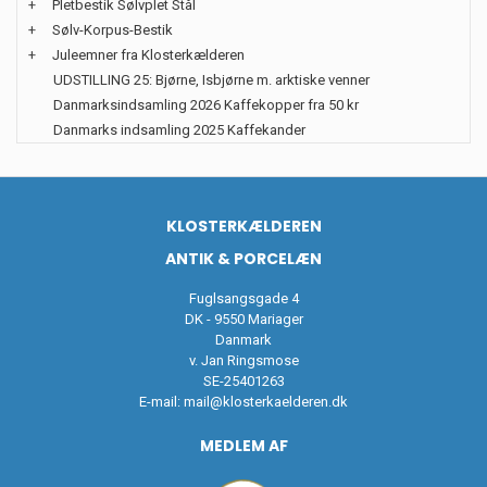
+
Pletbestik Sølvplet Stål
+
Sølv-Korpus-Bestik
+
Juleemner fra Klosterkælderen
UDSTILLING 25: Bjørne, Isbjørne m. arktiske venner
Danmarksindsamling 2026 Kaffekopper fra 50 kr
Danmarks indsamling 2025 Kaffekander
KLOSTERKÆLDEREN
ANTIK & PORCELÆN
Fuglsangsgade 4
DK - 9550 Mariager
Danmark
v. Jan Ringsmose
SE-25401263
E-mail:
mail@klosterkaelderen.dk
MEDLEM AF