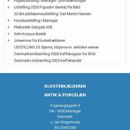
+
Fugleudstilling i Mariager - porcelænsfugle
+
Udstilling 2020 Figurativ stentøj fra B&G
20 års jubilæumsudstilling: Carl Martin Hansen
+
Hundeudstilling i Mariager
+
Pletbestik Sølvplet Stål
+
Sølv-Korpus-Bestik
+
Juleemner fra Klosterkælderen
UDSTILLING 25: Bjørne, Isbjørne m. arktiske venner
Danmarksindsamling 2026 Kaffekopper fra 50 kr
Danmarks indsamling 2025 Kaffekander
KLOSTERKÆLDEREN
ANTIK & PORCELÆN
Fuglsangsgade 4
DK - 9550 Mariager
Danmark
v. Jan Ringsmose
SE-25401263