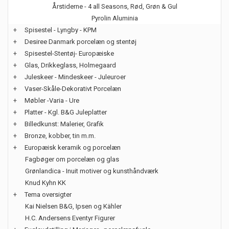
Årstiderne - 4 all Seasons, Rød, Grøn & Gul
Pyrolin Aluminia
+
Spisestel - Lyngby - KPM
+
Desiree Danmark porcelæn og stentøj
+
Spisestel-Stentøj- Europæiske
+
Glas, Drikkeglass, Holmegaard
+
Juleskeer - Mindeskeer - Juleuroer
+
Vaser-Skåle-Dekorativt Porcelæn
+
Møbler -Varia - Ure
+
Platter - Kgl. B&G Juleplatter
+
Billedkunst: Malerier, Grafik
+
Bronze, kobber, tin m.m.
+
Europæisk keramik og porcelæn
Fagbøger om porcelæn og glas
Grønlandica - Inuit motiver og kunsthåndværk
Knud Kyhn KK
+
Tema oversigter
Kai Nielsen B&G, Ipsen og Kähler
H.C. Andersens Eventyr Figurer