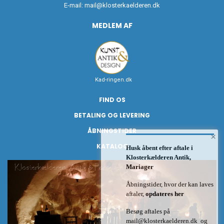
E-mail:
mail@klosterkaelderen.dk
MEDLEM AF
Kad-ringen.dk
FIND OS
BETALING OG LEVERING
ÅBNINGSTIDER
×
KATALOG
Husk åbent efter aftale i
Klosterkælderen Antik,
Mariager
Åbningstider, hvor der kan laves
aftaler,
opdateres her
Besøg aftales på
mail@klosterkaelderen.dk
og