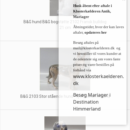
Husk åbent efter aftale i
Klosterkælderen Antik,
Mariager
B&G hund B&G bogstøtte 2102 Fransk bulldog
Åbningstider, hvor der kan laves
21 cm
aftaler,
opdateres her
Besøg aftales på
mail@klosterkaelderen.dk
og
vi henstiller til vores kunder at
de orientere sig om vores faste
priser og varer bestilles på
forhånd via
www.klosterkaelderen.
dk
Besøg Mariager i
B&G 2103 Stor stående hund - tysk Schæferhund
Destination
Himmerland