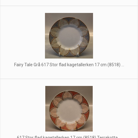
Fairy Tale Grå 617 Stor flad kagetallerken 17 cm (8518) ...
617 Stor flad kagetallerken 17 cm (8518) Terrakotta ...