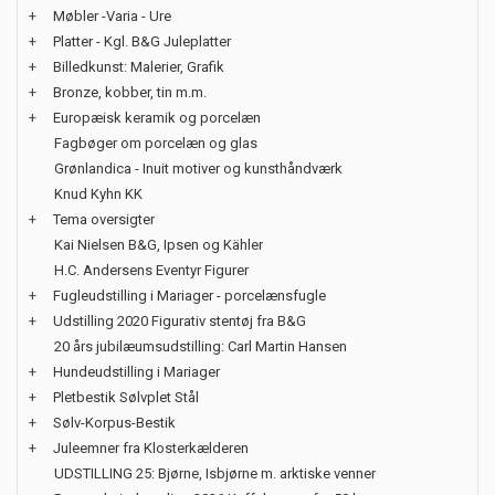
+
Møbler -Varia - Ure
+
Platter - Kgl. B&G Juleplatter
+
Billedkunst: Malerier, Grafik
+
Bronze, kobber, tin m.m.
+
Europæisk keramik og porcelæn
Fagbøger om porcelæn og glas
Grønlandica - Inuit motiver og kunsthåndværk
Knud Kyhn KK
+
Tema oversigter
Kai Nielsen B&G, Ipsen og Kähler
H.C. Andersens Eventyr Figurer
+
Fugleudstilling i Mariager - porcelænsfugle
+
Udstilling 2020 Figurativ stentøj fra B&G
20 års jubilæumsudstilling: Carl Martin Hansen
+
Hundeudstilling i Mariager
+
Pletbestik Sølvplet Stål
+
Sølv-Korpus-Bestik
+
Juleemner fra Klosterkælderen
UDSTILLING 25: Bjørne, Isbjørne m. arktiske venner