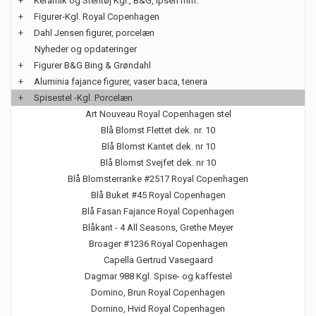
+
Keramik og Stentøj Kgl., B&G, Ipsen mm.
+
Figurer-Kgl. Royal Copenhagen
+
Dahl Jensen figurer, porcelæn
Nyheder og opdateringer
+
Figurer B&G Bing & Grøndahl
+
Aluminia fajance figurer, vaser baca, tenera
+
Spisestel -Kgl. Porcelæn
Art Nouveau Royal Copenhagen stel
Blå Blomst Flettet dek. nr. 10
Blå Blomst Kantet dek. nr 10
Blå Blomst Svejfet dek. nr 10
Blå Blomsterranke #2517 Royal Copenhagen
Blå Buket #45 Royal Copenhagen
Blå Fasan Fajance Royal Copenhagen
Blåkant - 4 All Seasons, Grethe Meyer
Broager #1236 Royal Copenhagen
Capella Gertrud Vasegaard
Dagmar 988 Kgl. Spise- og kaffestel
Domino, Brun Royal Copenhagen
Domino, Hvid Royal Copenhagen