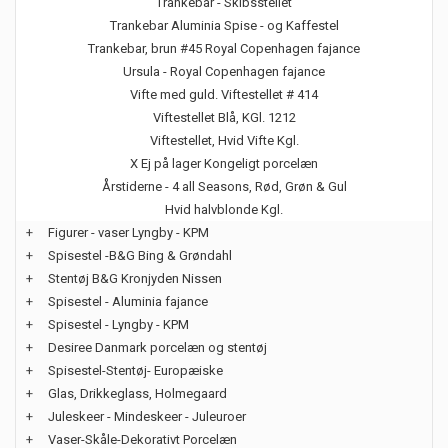
Trankebar - Skibsstellet
Trankebar Aluminia Spise - og Kaffestel
Trankebar, brun #45 Royal Copenhagen fajance
Ursula - Royal Copenhagen fajance
Vifte med guld. Viftestellet # 414
Viftestellet Blå, KGl. 1212
Viftestellet, Hvid Vifte Kgl.
X Ej på lager Kongeligt porcelæn
Årstiderne - 4 all Seasons, Rød, Grøn & Gul
Hvid halvblonde Kgl.
+
Figurer - vaser Lyngby - KPM
+
Spisestel -B&G Bing & Grøndahl
+
Stentøj B&G Kronjyden Nissen
+
Spisestel - Aluminia fajance
+
Spisestel - Lyngby - KPM
+
Desiree Danmark porcelæn og stentøj
+
Spisestel-Stentøj- Europæiske
+
Glas, Drikkeglass, Holmegaard
+
Juleskeer - Mindeskeer - Juleuroer
+
Vaser-Skåle-Dekorativt Porcelæn