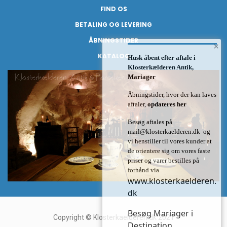
FIND OS
BETALING OG LEVERING
ÅBNINGSTIDER
×
KATALOG
Husk åbent efter aftale i
Klosterkælderen Antik,
Mariager
Åbningstider, hvor der kan laves
aftaler,
opdateres her
Besøg aftales på
mail@klosterkaelderen.dk
og
vi henstiller til vores kunder at
de orientere sig om vores faste
priser og varer bestilles på
forhånd via
www.klosterkaelderen.
dk
Besøg Mariager i
Copyright © Klosterkaelderen.dk 2021
Destination