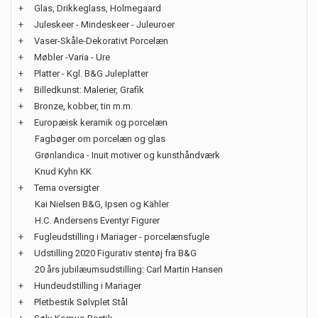
+
Glas, Drikkeglass, Holmegaard
+
Juleskeer - Mindeskeer - Juleuroer
+
Vaser-Skåle-Dekorativt Porcelæn
+
Møbler -Varia - Ure
+
Platter - Kgl. B&G Juleplatter
+
Billedkunst: Malerier, Grafik
+
Bronze, kobber, tin m.m.
+
Europæisk keramik og porcelæn
Fagbøger om porcelæn og glas
Grønlandica - Inuit motiver og kunsthåndværk
Knud Kyhn KK
+
Tema oversigter
Kai Nielsen B&G, Ipsen og Kähler
H.C. Andersens Eventyr Figurer
+
Fugleudstilling i Mariager - porcelænsfugle
+
Udstilling 2020 Figurativ stentøj fra B&G
20 års jubilæumsudstilling: Carl Martin Hansen
+
Hundeudstilling i Mariager
+
Pletbestik Sølvplet Stål