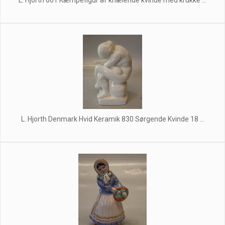
L. Hjorth 601 Kæmpefigur af knælende kvinde med krukke ...
L. Hjorth Denmark Hvid Keramik 830 Sørgende Kvinde 18 ...