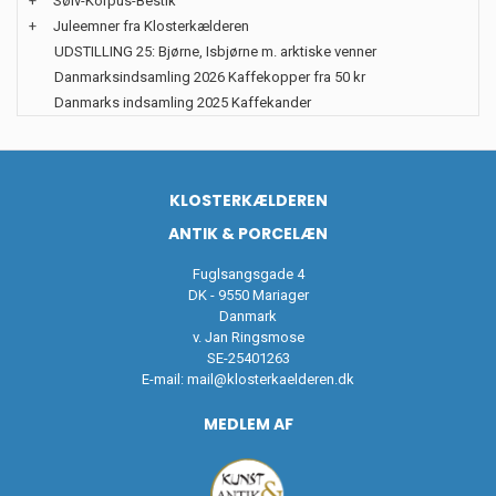
+
Sølv-Korpus-Bestik
+
Juleemner fra Klosterkælderen
UDSTILLING 25: Bjørne, Isbjørne m. arktiske venner
Danmarksindsamling 2026 Kaffekopper fra 50 kr
Danmarks indsamling 2025 Kaffekander
KLOSTERKÆLDEREN
ANTIK & PORCELÆN
Fuglsangsgade 4
DK - 9550 Mariager
Danmark
v. Jan Ringsmose
SE-25401263
E-mail:
mail@klosterkaelderen.dk
MEDLEM AF