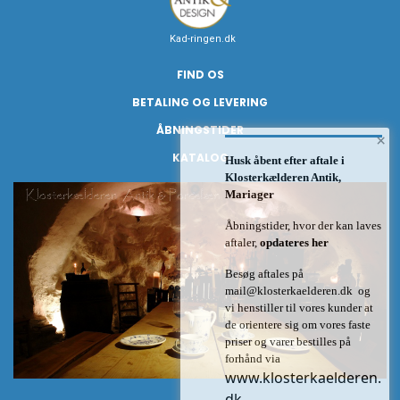
Kad-ringen.dk
FIND OS
BETALING OG LEVERING
ÅBNINGSTIDER
×
KATALOG
Husk åbent efter aftale i
Klosterkælderen Antik,
Mariager
Åbningstider, hvor der kan laves
aftaler,
opdateres her
Besøg aftales på
mail@klosterkaelderen.dk
og
vi henstiller til vores kunder at
de orientere sig om vores faste
priser og varer bestilles på
forhånd via
www.klosterkaelderen.
dk