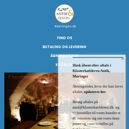
Kad-ringen.dk
FIND OS
BETALING OG LEVERING
ÅBNINGSTIDER
×
KATALOG
Husk åbent efter aftale i
Klosterkælderen Antik,
Mariager
Åbningstider, hvor der kan laves
aftaler,
opdateres her
Besøg aftales på
mail@klosterkaelderen.dk
og
vi henstiller til vores kunder at
de orientere sig om vores faste
priser og varer bestilles på