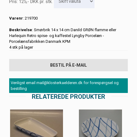
Pris:
125
,-
DKK
pr. stk.
Varenr
: 219700
Beskrivelse
: Smørbrik 14 x 14 cm Danild GRØN flamme eller
Harlequin Retro spise- og kaffestel Lyngby Porcelæn -
Porcelænsfabrikken Danmark KPM
4 stk på lager
BESTIL PÅ E-MAIL
Venligst email mail@klosterkaelderen.dk for forespørgsel og
bestilling
RELATEREDE PRODUKTER