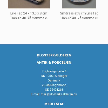
Lille Fad 24 x 13,5 x 8 cm
Smørassiet 8 cm Lille fad
Dan-ild 40 Blå flamme e
Dan-ild 40 Blå flamme el
KLOSTERKÆLDEREN
ANTIK & PORCELÆN
Fuglsangsgade 4
DK - 9550 Mariager
Danmark
v. Jan Ringsmose
SE-25401263
E-mail:
mail@klosterkaelderen.dk
MEDLEM AF