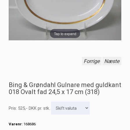
Tap to expand
Forrige
Næste
Bing & Grøndahl Gulnare med guldkant
018 Ovalt fad 24,5 x 17 cm (318)
Pris:
525
,-
DKK
pr. stk.
Varenr
: 168686