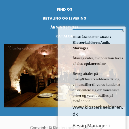
FIND OS
BETALING OG LEVERING
ÅBNINGSTIDER
×
KATALOG
Husk åbent efter aftale i
Klosterkælderen Antik,
Mariager
Åbningstider, hvor der kan laves
aftaler,
opdateres her
Besøg aftales på
mail@klosterkaelderen.dk
og
vi henstiller til vores kunder at
de orientere sig om vores faste
priser og varer bestilles på
forhånd via
www.klosterkaelderen.
dk
Besøg Mariager i
Copyright © Klosterkaelderen.dk 2021