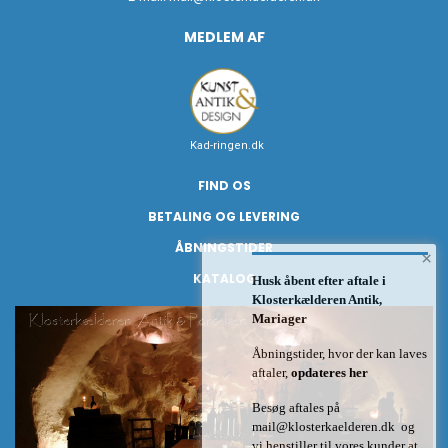
MEDLEM AF
Kad-ringen.dk
FIND OS
BETALING OG LEVERING
ÅBNINGSTIDER
×
KATALOG
Husk åbent efter aftale i
Klosterkælderen Antik,
Mariager
Åbningstider, hvor der kan laves
aftaler,
opdateres her
Besøg aftales på
mail@klosterkaelderen.dk
og
vi henstiller til vores kunder at