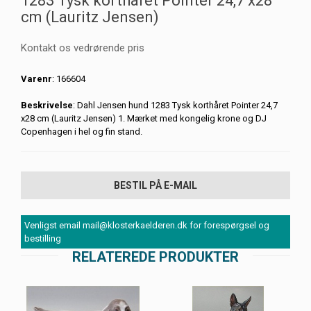
1283 Tysk korthåret Pointer 24,7 x28
cm (Lauritz Jensen)
Kontakt os vedrørende pris
Varenr
: 166604
Beskrivelse
: Dahl Jensen hund 1283 Tysk korthåret Pointer 24,7
x28 cm (Lauritz Jensen) 1. Mærket med kongelig krone og DJ
Copenhagen i hel og fin stand.
BESTIL PÅ E-MAIL
Venligst email mail@klosterkaelderen.dk for forespørgsel og
bestilling
RELATEREDE PRODUKTER