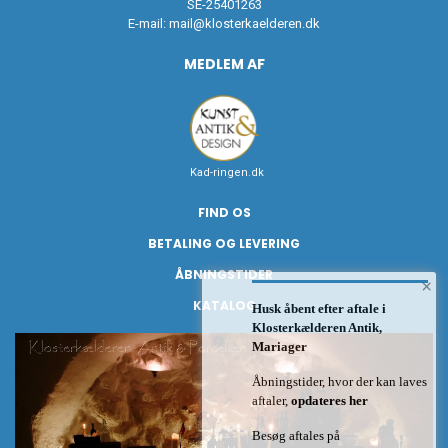
SE-25401263
E-mail:
mail@klosterkaelderen.dk
MEDLEM AF
Kad-ringen.dk
FIND OS
BETALING OG LEVERING
ÅBNINGSTIDER
×
KATALOG
Husk åbent efter aftale i
Klosterkælderen Antik,
Mariager
Åbningstider, hvor der kan laves
aftaler,
opdateres her
Besøg aftales på