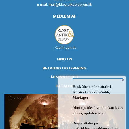
E-mail:
mail@klosterkaelderen.dk
MEDLEM AF
Kad-ringen.dk
FIND OS
BETALING OG LEVERING
ÅBNINGSTIDER
×
KATALOG
Husk åbent efter aftale i
Klosterkælderen Antik,
Mariager
Åbningstider, hvor der kan laves
aftaler,
opdateres her
Besøg aftales på
mail@klosterkaelderen.dk
og