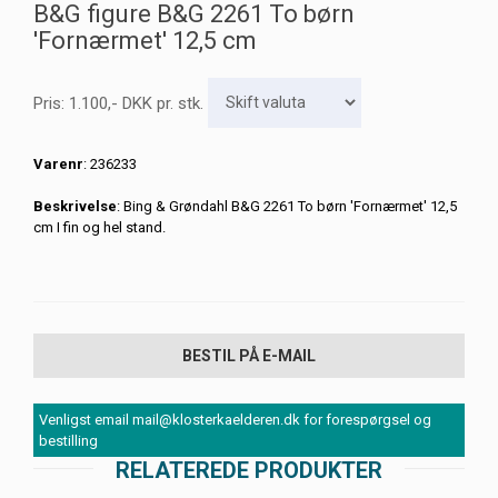
B&G figure B&G 2261 To børn
'Fornærmet' 12,5 cm
Pris:
1.100
,-
DKK
pr. stk.
Varenr
: 236233
Beskrivelse
: Bing & Grøndahl B&G 2261 To børn 'Fornærmet' 12,5
cm I fin og hel stand.
BESTIL PÅ E-MAIL
Venligst email mail@klosterkaelderen.dk for forespørgsel og
bestilling
RELATEREDE PRODUKTER