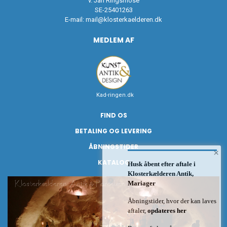
v. Jan Ringsmose
SE-25401263
E-mail:
mail@klosterkaelderen.dk
MEDLEM AF
Kad-ringen.dk
FIND OS
BETALING OG LEVERING
ÅBNINGSTIDER
×
KATALOG
Husk åbent efter aftale i
Klosterkælderen Antik,
Mariager
Åbningstider, hvor der kan laves
aftaler,
opdateres her