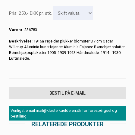
Pris:
250
,-
DKK
pr. stk.
Varenr
: 236783
Beskrivelse
: 1916a Pige der plukker blomster 8,7 cm Oscar
Willerup Aluminia kunstfajance Aluminia Fajance Børnehjælsplatter
Børnehjælpsplaketter 1905, 1909-1913 Håndmalede. 1914 - 1930
Luftmalede.
BESTIL PÅ E-MAIL
Venligst email mail@klosterkaelderen.dk for forespørgsel og
bestilling
RELATEREDE PRODUKTER