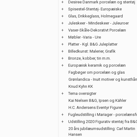
+
Desiree Danmark porcelæn og stentøj
+
Spisestel-Stentøj- Europæiske
+
Glas, Drikkeglass, Holmegaard
+
Juleskeer - Mindeskeer - Juleuroer
+
Vaser-Skåle-Dekorativt Porcelæn
+
Møbler -Varia - Ure
+
Platter - Kgl. B&G Juleplatter
+
Billedkunst: Malerier, Grafik
+
Bronze, kobber, tin m.m.
+
Europæisk keramik og porcelæn
Fagbøger om porcelæn og glas
Grønlandica - Inuit motiver og kunsth
Knud Kyhn KK
+
Tema oversigter
Kai Nielsen B&G, Ipsen og Kähler
H.C. Andersens Eventyr Figurer
+
Fugleudstilling i Mariager - porcelænsf
+
Udstilling 2020 Figurativ stentøj fra B&
20 års jubilæumsudstilling: Carl Martin
Hansen