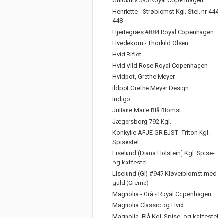
Guldkurv 595 Royal Copenhagen
Henriette - Strøblomst Kgl. Stel. nr 44
448
Hjertegræs #884 Royal Copenhagen
Hvedekorn - Thorkild Olsen
Hvid Riflet
Hvid Vild Rose Royal Copenhagen
Hvidpot, Grethe Meyer
Ildpot Grethe Meyer Design
Indigo
Juliane Marie Blå Blomst
Jægersborg 792 Kgl.
Konkylie ARJE GRIEJST -Triton Kgl.
Spisestel
Liselund (Diana Holstein) Kgl. Spise-
og kaffestel
Liselund (Gl) #947 Kløverblomst med
guld (Creme)
Magnolia - Grå - Royal Copenhagen
Magnolia Classic og Hvid
Magnolia, Blå Kgl. Spise- og kaffestel