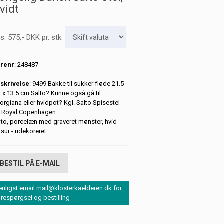
vidt
is:
575
,-
DKK
pr. stk.
renr
: 248487
skrivelse
: 9499 Bakke til sukker fløde 21.5
 x 13.5 cm Salto? Kunne også gå til
orgiana eller hvidpot? Kgl. Salto Spisestel
a Royal Copenhagen
lto, porcelæn med graveret mønster, hvid
asur - udekoreret
BESTIL PÅ E-MAIL
enligst email mail@klosterkaelderen.dk for
orespørgsel og bestilling