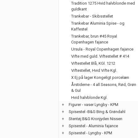
Tradition 1275 Hvid halvblonde med
guldkant
Trankebar - Skibsstellet
Trankebar Aluminia Spise - og
Kaffestel
Trankebar, brun #45 Royal
Copenhagen fajance
Ursula - Royal Copenhagen fajance
Vifte med guld. Viftestellet # 414
Viftestellet Blå, KGl. 1212
Viftestellet, Hvid Vifte Kgl.
X Ej på lager Kongeligt porcelæn
Årstiderne - 4 all Seasons, Rød, Grøn
& Gul
Hvid halvblonde Kgl.
+
Figurer - vaser Lyngby - KPM
+
Spisestel -B&G Bing & Grøndahl
+
Stentøj B&G Kronjyden Nissen
+
Spisestel - Aluminia fajance
+
Spisestel - Lyngby - KPM