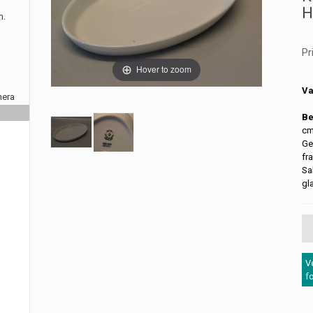
H
m.
Pr
Hover to zoom
Va
nera
Be
cm
Ge
fr
Sa
gl
V
f