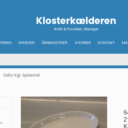
Klosterkælderen
Antik & Porcelæn, Mariager
VERING
NYHEDER
ÅBNINGSTIDER
VI KØBER
KONTAKT
MA
Salto Kgl. Spisestel
9
2
 i
K