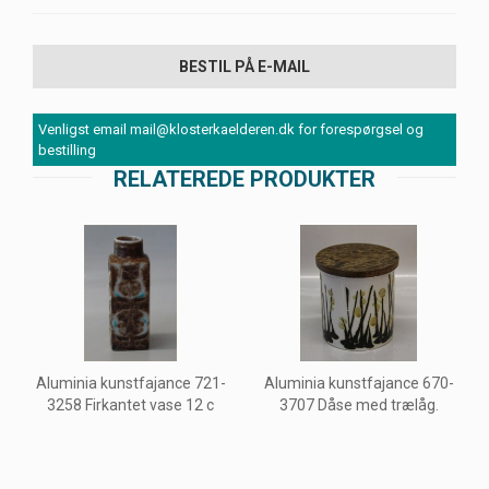
BESTIL PÅ E-MAIL
Venligst email mail@klosterkaelderen.dk for forespørgsel og
bestilling
RELATEREDE PRODUKTER
Aluminia kunstfajance 721-
Aluminia kunstfajance 670-
3258 Firkantet vase 12 c
3707 Dåse med trælåg.