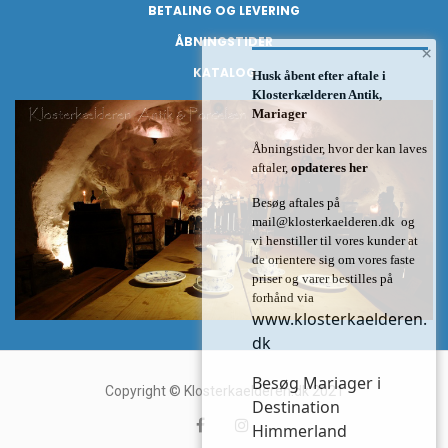
BETALING OG LEVERING
ÅBNINGSTIDER
×
KATALOG
Husk åbent efter aftale i
Klosterkælderen Antik,
Mariager
Åbningstider, hvor der kan laves
aftaler,
opdateres her
Besøg aftales på
mail@klosterkaelderen.dk
og
vi henstiller til vores kunder at
de orientere sig om vores faste
priser og varer bestilles på
forhånd via
www.klosterkaelderen.
dk
Besøg Mariager i
Copyright © Klosterkaelderen.dk 2021
Destination
Himmerland