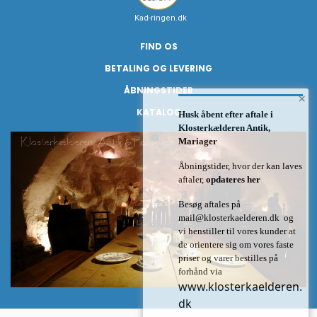
Kad-ringen.dk
FIND OS
BETALING OG LEVERING
ÅBNINGSTIDER
×
KATALOG
Husk åbent efter aftale i
Klosterkælderen Antik,
Mariager
Åbningstider, hvor der kan laves
aftaler,
opdateres her
Besøg aftales på
mail@klosterkaelderen.dk
og
vi henstiller til vores kunder at
de orientere sig om vores faste
priser og varer bestilles på
forhånd via
www.klosterkaelderen.
dk