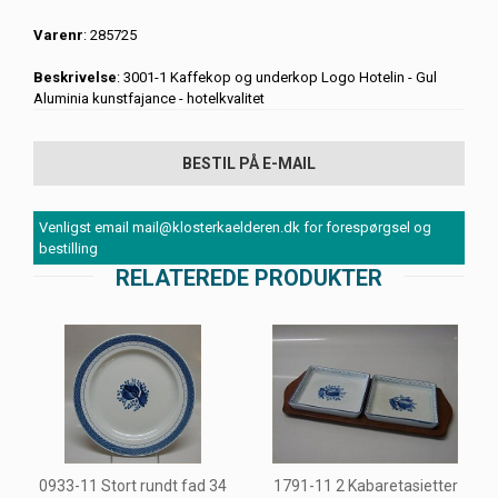
Varenr
: 285725
Beskrivelse
: 3001-1 Kaffekop og underkop Logo Hotelin - Gul
Aluminia kunstfajance - hotelkvalitet
BESTIL PÅ E-MAIL
Venligst email mail@klosterkaelderen.dk for forespørgsel og
bestilling
RELATEREDE PRODUKTER
0933-11 Stort rundt fad 34
1791-11 2 Kabaretasietter