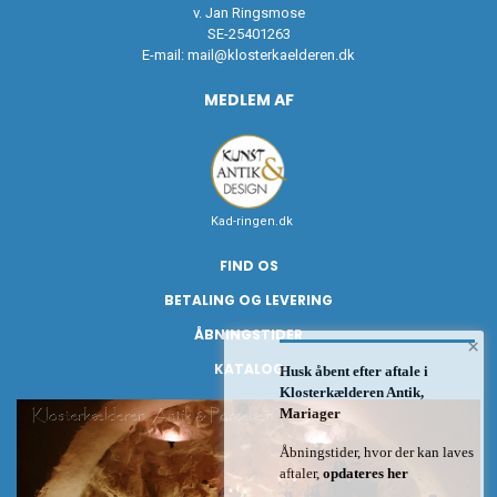
v. Jan Ringsmose
SE-25401263
E-mail:
mail@klosterkaelderen.dk
MEDLEM AF
Kad-ringen.dk
FIND OS
BETALING OG LEVERING
ÅBNINGSTIDER
×
KATALOG
Husk åbent efter aftale i
Klosterkælderen Antik,
Mariager
Åbningstider, hvor der kan laves
aftaler,
opdateres her