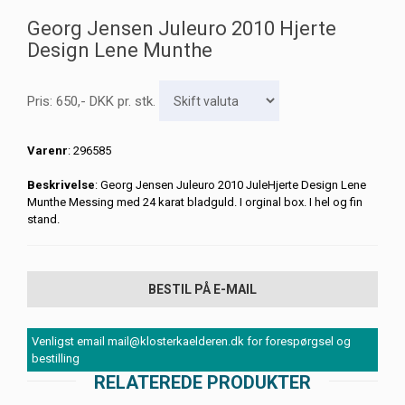
Georg Jensen Juleuro 2010 Hjerte
Design Lene Munthe
Pris:
650
,-
DKK
pr. stk.
Varenr
: 296585
Beskrivelse
: Georg Jensen Juleuro 2010 JuleHjerte Design Lene
Munthe Messing med 24 karat bladguld. I orginal box. I hel og fin
stand.
BESTIL PÅ E-MAIL
Venligst email mail@klosterkaelderen.dk for forespørgsel og
bestilling
RELATEREDE PRODUKTER