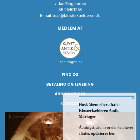
v. Jan Ringsmose
SE-25401263
E-mail:
mail@klosterkaelderen.dk
MEDLEM AF
Kad-ringen.dk
FIND OS
BETALING OG LEVERING
ÅBNINGSTIDER
×
KATALOG
Husk åbent efter aftale i
Klosterkælderen Antik,
Mariager
Åbningstider, hvor der kan laves
aftaler,
opdateres her