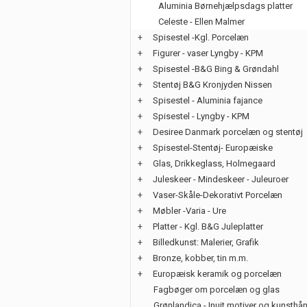
Aluminia Børnehjælpsdags platter
Celeste - Ellen Malmer
+
Spisestel -Kgl. Porcelæn
+
Figurer - vaser Lyngby - KPM
+
Spisestel -B&G Bing & Grøndahl
+
Stentøj B&G Kronjyden Nissen
+
Spisestel - Aluminia fajance
+
Spisestel - Lyngby - KPM
+
Desiree Danmark porcelæn og stentøj
+
Spisestel-Stentøj- Europæiske
+
Glas, Drikkeglass, Holmegaard
+
Juleskeer - Mindeskeer - Juleuroer
+
Vaser-Skåle-Dekorativt Porcelæn
+
Møbler -Varia - Ure
+
Platter - Kgl. B&G Juleplatter
+
Billedkunst: Malerier, Grafik
+
Bronze, kobber, tin m.m.
+
Europæisk keramik og porcelæn
Fagbøger om porcelæn og glas
Grønlandica - Inuit motiver og kunsth