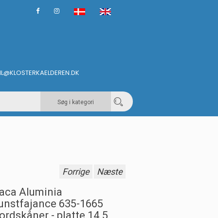
IL@KLOSTERKAELDEREN.DK
Søg i kategori
Forrige
Næste
aca Aluminia
unstfajance 635-1665
ordskåner - platte 14.5