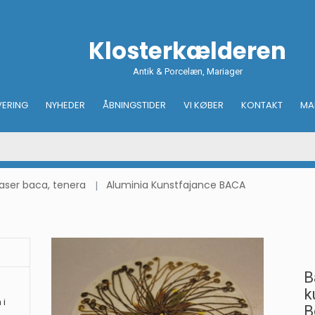
Klosterkælderen
Antik & Porcelæn, Mariager
VERING
NYHEDER
ÅBNINGSTIDER
VI KØBER
KONTAKT
MA
vaser baca, tenera
Aluminia Kunstfajance BACA
B
k
 i
B