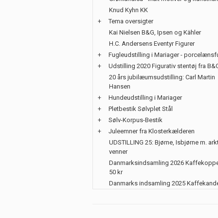
Knud Kyhn KK
+
Tema oversigter
Kai Nielsen B&G, Ipsen og Kähler
H.C. Andersens Eventyr Figurer
+
Fugleudstilling i Mariager - porcelænsf
+
Udstilling 2020 Figurativ stentøj fra B&
20 års jubilæumsudstilling: Carl Martin
Hansen
+
Hundeudstilling i Mariager
+
Pletbestik Sølvplet Stål
+
Sølv-Korpus-Bestik
+
Juleemner fra Klosterkælderen
UDSTILLING 25: Bjørne, Isbjørne m. ark
venner
Danmarksindsamling 2026 Kaffekoppe
50 kr
Danmarks indsamling 2025 Kaffekand