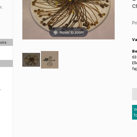
c
m.
Pr
Hover to zoom
Va
nera
Be
63
El
fa
r
V
f