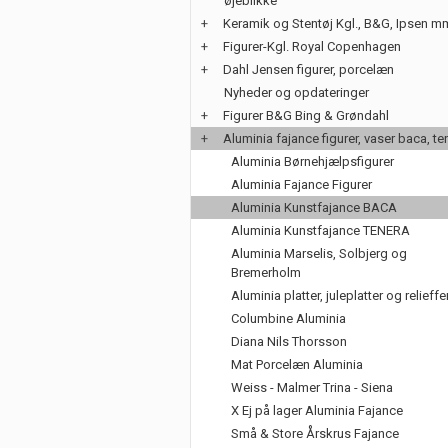
øjeblikke
+
Keramik og Stentøj Kgl., B&G, Ipsen m
+
Figurer-Kgl. Royal Copenhagen
+
Dahl Jensen figurer, porcelæn
Nyheder og opdateringer
+
Figurer B&G Bing & Grøndahl
+
Aluminia fajance figurer, vaser baca, te
Aluminia Børnehjælpsfigurer
Aluminia Fajance Figurer
Aluminia Kunstfajance BACA
Aluminia Kunstfajance TENERA
Aluminia Marselis, Solbjerg og
Bremerholm
Aluminia platter, juleplatter og relieffe
Columbine Aluminia
Diana Nils Thorsson
Mat Porcelæn Aluminia
Weiss - Malmer Trina - Siena
X Ej på lager Aluminia Fajance
Små & Store Årskrus Fajance