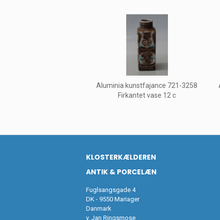
Aluminia kunstfajance 721-3258
Firkantet vase 12 c
KLOSTERKÆLDEREN
ANTIK & PORCELÆN
Fuglsangsgade 4
DK - 9550 Mariager
Danmark
v. Jan Ringsmose