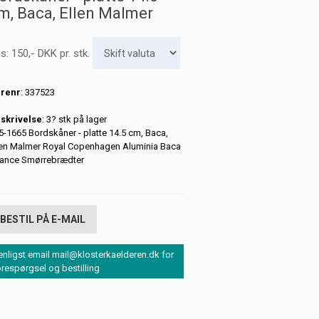
m, Baca, Ellen Malmer
is:
150
,-
DKK
pr. stk.
renr
: 337523
skrivelse
: 3? stk på lager
5-1665 Bordskåner - platte 14.5 cm, Baca,
len Malmer Royal Copenhagen Aluminia Baca
jance Smørrebrædter
BESTIL PÅ E-MAIL
enligst email mail@klosterkaelderen.dk for
orespørgsel og bestilling