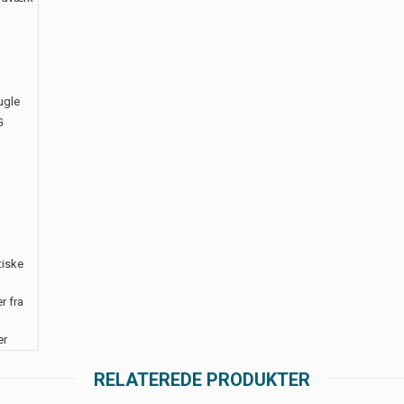
ugle
G
tiske
r fra
er
RELATEREDE PRODUKTER