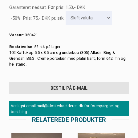
Garanteret nedsat. Før pris: 150,- DKK
-50% Pris:
75
,-
DKK
pr. stk.
Varenr
: 350421
Beskrivelse
: 5? stk på lager
102 Kaffekop 5.5 x 8.5 cm og underkop (305) Alladin Bing &
Grøndahl B&G : Creme porcelæn med platin kant, form 612 I fin og
hel stand.
BESTIL PÅ E-MAIL
Venligst email mail@klosterkaelderen.dk for forespørgsel og
bestilling
RELATEREDE PRODUKTER