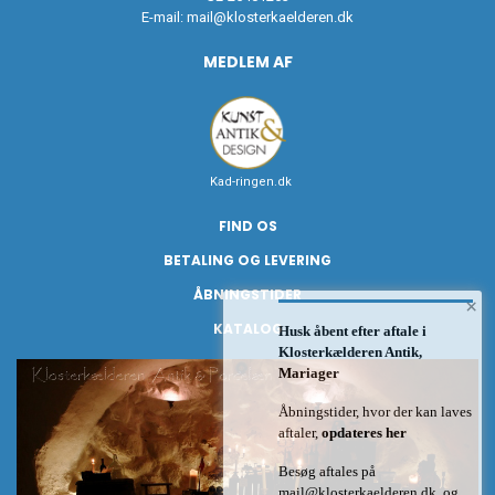
E-mail:
mail@klosterkaelderen.dk
MEDLEM AF
Kad-ringen.dk
FIND OS
BETALING OG LEVERING
ÅBNINGSTIDER
×
KATALOG
Husk åbent efter aftale i
Klosterkælderen Antik,
Mariager
Åbningstider, hvor der kan laves
aftaler,
opdateres her
Besøg aftales på
mail@klosterkaelderen.dk
og