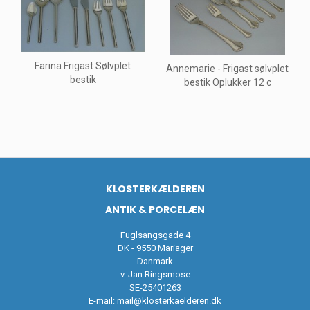
Farina Frigast Sølvplet
Annemarie - Frigast sølvplet
bestik
bestik Oplukker 12 c
KLOSTERKÆLDEREN
ANTIK & PORCELÆN
Fuglsangsgade 4
DK - 9550 Mariager
Danmark
v. Jan Ringsmose
SE-25401263
E-mail:
mail@klosterkaelderen.dk