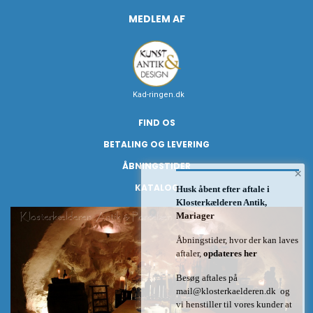
MEDLEM AF
Kad-ringen.dk
FIND OS
BETALING OG LEVERING
ÅBNINGSTIDER
×
KATALOG
Husk åbent efter aftale i
Klosterkælderen Antik,
Mariager
Åbningstider, hvor der kan laves
aftaler,
opdateres her
Besøg aftales på
mail@klosterkaelderen.dk
og
vi henstiller til vores kunder at