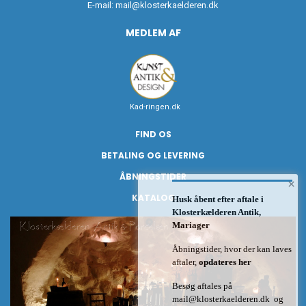
E-mail:
mail@klosterkaelderen.dk
MEDLEM AF
Kad-ringen.dk
FIND OS
BETALING OG LEVERING
ÅBNINGSTIDER
×
KATALOG
Husk åbent efter aftale i
Klosterkælderen Antik,
Mariager
Åbningstider, hvor der kan laves
aftaler,
opdateres her
Besøg aftales på
mail@klosterkaelderen.dk
og