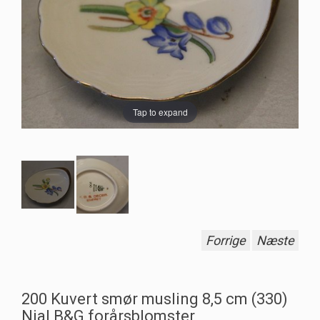
Tap to expand
Forrige
Næste
200 Kuvert smør musling 8,5 cm (330)
Njal B&G forårsblomster