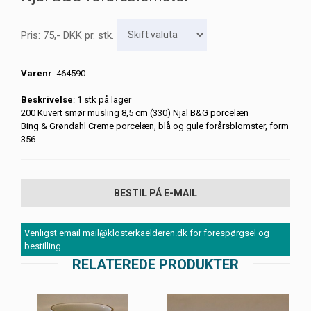
Pris:
75
,-
DKK
pr. stk.
Varenr
: 464590
Beskrivelse
: 1 stk på lager
200 Kuvert smør musling 8,5 cm (330) Njal B&G porcelæn
Bing & Grøndahl Creme porcelæn, blå og gule forårsblomster, form
356
BESTIL PÅ E-MAIL
Venligst email mail@klosterkaelderen.dk for forespørgsel og
bestilling
RELATEREDE PRODUKTER