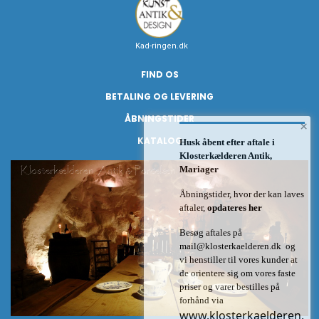
Kad-ringen.dk
FIND OS
BETALING OG LEVERING
ÅBNINGSTIDER
×
KATALOG
Husk åbent efter aftale i
Klosterkælderen Antik,
Mariager
Åbningstider, hvor der kan laves
aftaler,
opdateres her
Besøg aftales på
mail@klosterkaelderen.dk
og
vi henstiller til vores kunder at
de orientere sig om vores faste
priser og varer bestilles på
forhånd via
www.klosterkaelderen.