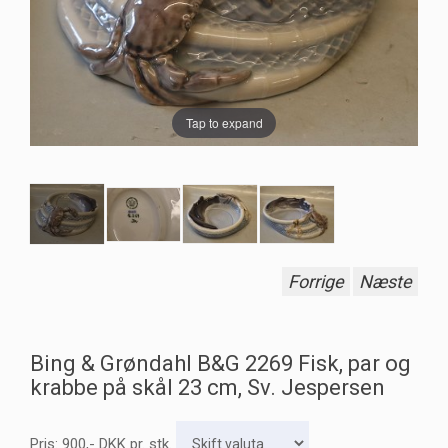
Tap to expand
Forrige
Næste
Bing & Grøndahl B&G 2269 Fisk, par og
krabbe på skål 23 cm, Sv. Jespersen
Pris:
900
,-
DKK
pr. stk.