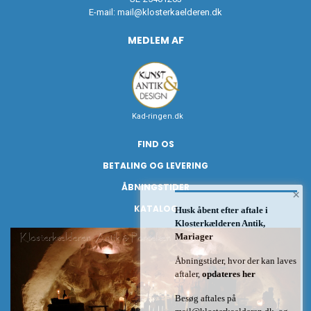
E-mail:
mail@klosterkaelderen.dk
MEDLEM AF
Kad-ringen.dk
FIND OS
BETALING OG LEVERING
ÅBNINGSTIDER
×
KATALOG
Husk åbent efter aftale i
Klosterkælderen Antik,
Mariager
Åbningstider, hvor der kan laves
aftaler,
opdateres her
Besøg aftales på