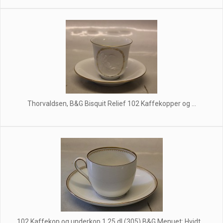
Thorvaldsen, B&G Bisquit Relief 102 Kaffekopper og ...
102 Kaffekop og underkop 1,25 dl (305) B&G Menuet: Hvidt ...