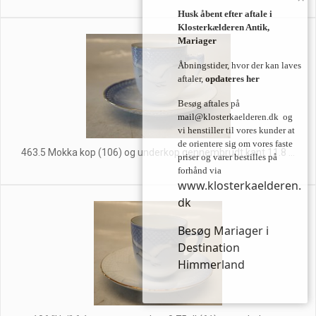
Husk åbent efter aftale i
Klosterkælderen Antik,
Mariager
Åbningstider, hvor der kan laves
aftaler,
opdateres her
Besøg aftales på
mail@klosterkaelderen.dk
og
vi henstiller til vores kunder at
de orientere sig om vores faste
463.5 Mokka kop (106) og underkop gennembrudt kant 11.8 ...
priser og varer bestilles på
forhånd via
www.klosterkaelderen.
dk
Besøg Mariager i
Destination
Himmerland