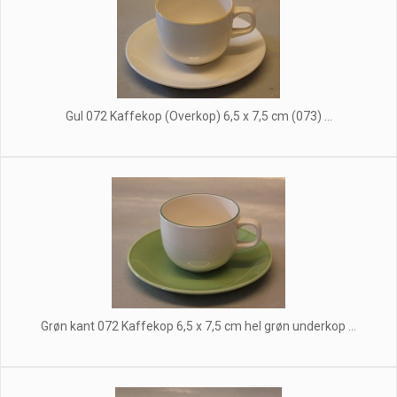
Gul 072 Kaffekop (Overkop) 6,5 x 7,5 cm (073) ...
Grøn kant 072 Kaffekop 6,5 x 7,5 cm hel grøn underkop ...