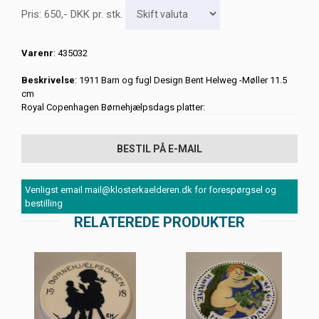
Pris:
650
,-
DKK
pr. stk.
Varenr
: 435032
Beskrivelse
: 1911 Barn og fugl Design Bent Helweg -Møller 11.5
cm
Royal Copenhagen Børnehjælpsdags platter:
BESTIL PÅ E-MAIL
Venligst email mail@klosterkaelderen.dk for forespørgsel og
bestilling
RELATEREDE PRODUKTER