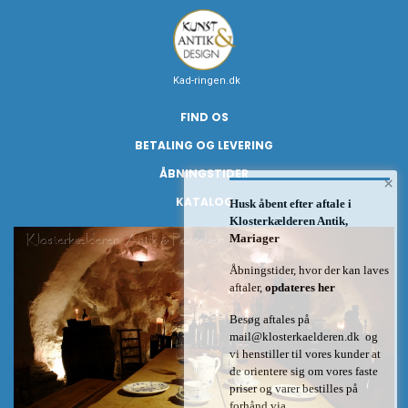
Kad-ringen.dk
FIND OS
BETALING OG LEVERING
ÅBNINGSTIDER
×
KATALOG
Husk åbent efter aftale i
Klosterkælderen Antik,
Mariager
Åbningstider, hvor der kan laves
aftaler,
opdateres her
Besøg aftales på
mail@klosterkaelderen.dk
og
vi henstiller til vores kunder at
de orientere sig om vores faste
priser og varer bestilles på
forhånd via