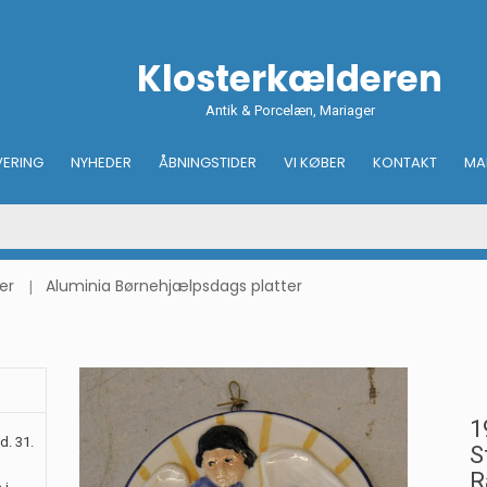
Klosterkælderen
Antik & Porcelæn, Mariager
VERING
NYHEDER
ÅBNINGSTIDER
VI KØBER
KONTAKT
MA
er
Aluminia Børnehjælpsdags platter
1
d. 31.
S
R