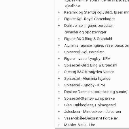
Købes - emner som vi gerne vil byde på
øjeblikke
+
Keramik og Stentøj Kgl., B&G, Ipsen m
+
Figurer-Kgl. Royal Copenhagen
+
Dahl Jensen figurer, porcelæn
Nyheder og opdateringer
+
Figurer B&G Bing & Grøndahl
+
Aluminia fajance figurer, vaser baca, te
+
Spisestel -Kgl. Porcelæn
+
Figurer - vaser Lyngby - KPM
+
Spisestel -B&G Bing & Grøndahl
+
Stentøj B&G Kronjyden Nissen
+
Spisestel - Aluminia fajance
+
Spisestel - Lyngby - KPM
+
Desiree Danmark porcelæn og stentøj
+
Spisestel-Stentøj- Europæiske
+
Glas, Drikkeglass, Holmegaard
+
Juleskeer - Mindeskeer - Juleuroer
+
Vaser-Skåle-Dekorativt Porcelæn
+
Møbler -Varia - Ure