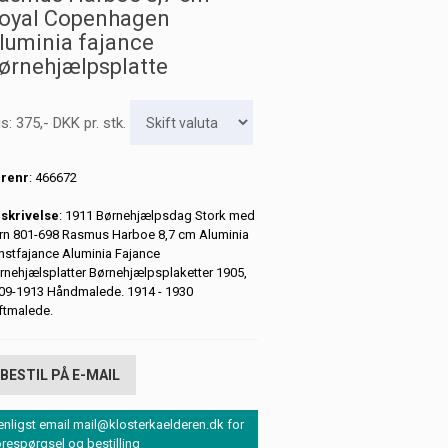
oyal Copenhagen
luminia fajance
ørnehjælpsplatte
is:
375
,-
DKK
pr. stk.
renr
: 466672
skrivelse
: 1911 Børnehjælpsdag Stork med
rn 801-698 Rasmus Harboe 8,7 cm Aluminia
nstfajance Aluminia Fajance
rnehjælsplatter Børnehjælpsplaketter 1905,
09-1913 Håndmalede. 1914 - 1930
ftmalede.
BESTIL PÅ E-MAIL
enligst email mail@klosterkaelderen.dk for
orespørgsel og bestilling