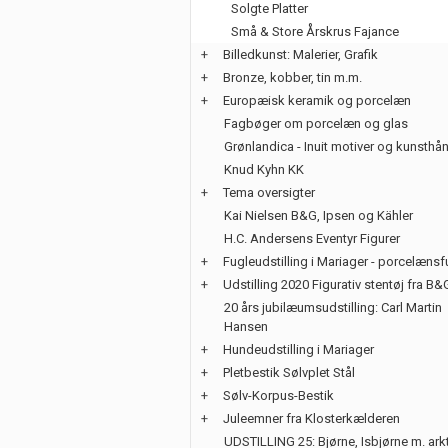
Solgte Platter
Små & Store Årskrus Fajance
+
Billedkunst: Malerier, Grafik
+
Bronze, kobber, tin m.m.
+
Europæisk keramik og porcelæn
Fagbøger om porcelæn og glas
Grønlandica - Inuit motiver og kunsth
Knud Kyhn KK
+
Tema oversigter
Kai Nielsen B&G, Ipsen og Kähler
H.C. Andersens Eventyr Figurer
+
Fugleudstilling i Mariager - porcelænsf
+
Udstilling 2020 Figurativ stentøj fra B&
20 års jubilæumsudstilling: Carl Martin
Hansen
+
Hundeudstilling i Mariager
+
Pletbestik Sølvplet Stål
+
Sølv-Korpus-Bestik
+
Juleemner fra Klosterkælderen
UDSTILLING 25: Bjørne, Isbjørne m. ark