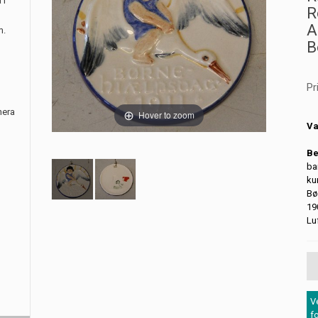
 i
R
A
m.
B
Pr
nera
Hover to zoom
Va
Be
ba
ku
Bø
19
Lu
V
f