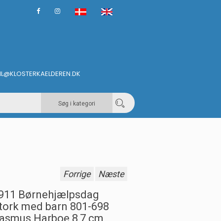
IL@KLOSTERKAELDEREN.DK
Søg i kategori
Forrige
Næste
911 Børnehjælpsdag
tork med barn 801-698
asmus Harboe 8,7 cm